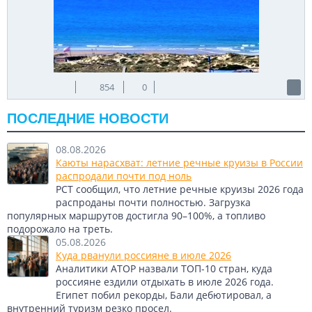
также яркое и жаркое!
Наш сайт предлагает удобный стриминг-сервис, позволяя
вам наслаждаться прямой трансляцией видов города в
любое время суток. Это удобно, бесплатно, не требует
регистрации и установки дополнительных программ. Вы
можете следить за погодой, дорожными условиями и
854
0
обстановкой на пляжах в режиме реального времени.
Стриминг-сервис доступен 24/7, давая вам возможность
быть в курсе событий, не выходя из дома.
ПОСЛЕДНИЕ НОВОСТИ
Преимущества использования нашего
08.08.2026
сайта для онлайн-наблюдения за
Каюты нарасхват: летние речные круизы в России
Кошта-да-Капарика очевидны: легкость
распродали почти под ноль
РСТ сообщил, что летние речные круизы 2026 года
доступа, простота использования и
распроданы почти полностью. Загрузка
безопасность.
популярных маршрутов достигла 90–100%, а топливо
подорожало на треть.
Вы сможете погрузиться в красоту этого городка, не покидая
05.08.2026
уютного кресла. Веб-камеры Кошта-да-Капарика смотреть
Куда рванули россияне в июле 2026
онлайн – это ваш персональный проводник в мир
Аналитики АТОР назвали ТОП-10 стран, куда
португальского побережья, доступный в любое время.
россияне ездили отдыхать в июле 2026 года.
Египет побил рекорды, Бали дебютировал, а
Теги:
Португалия
Кошта-да-Капарика
внутренний туризм резко просел.