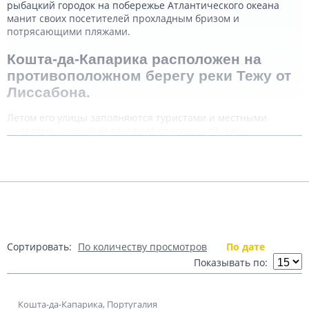
рыбацкий городок на побережье Атлантического океана
манит своих посетителей прохладным бризом и
потрясающими пляжами.
Кошта-да-Капарика расположен на
противоположном берегу реки Тежу от
Лиссабона.
Летом его улицы заполняются туристами и местными
жителями, ищущими спасение от городской жары.
Центральная пешая улица Рыбаков, становится оживленным
Подробнее
местом для прогулок и отдыха. Прогуливаясь по набережной,
можно насладиться видами океана в многочисленных барах
и ресторанах. После сильного зимнего шторма
муниципалитет отреставрировал набережную, создав
Показать комментарии (0)
современные стильные бары и рестораны, обеспеченные
всеми удобствами, включая душевые и туалеты.
Сортировать:
По количеству просмотров
По дате
Неудивительно, что Кошта-да-Капарика
Показывать по:
стал популярным среди серферов,
превратившись в настоящую Мекку для
любителей этого вида спорта.
Кошта-да-Капарика, Португалия