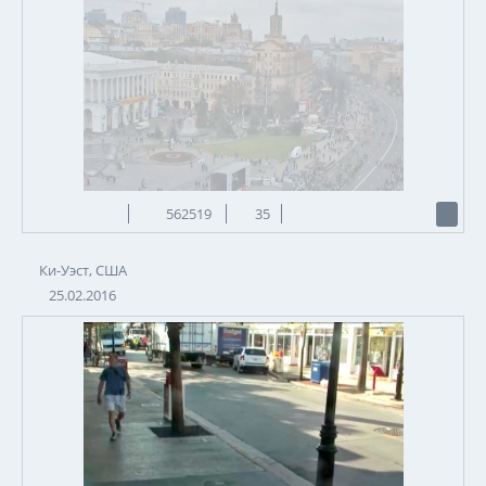
562519
35
Ки-Уэст, США
25.02.2016