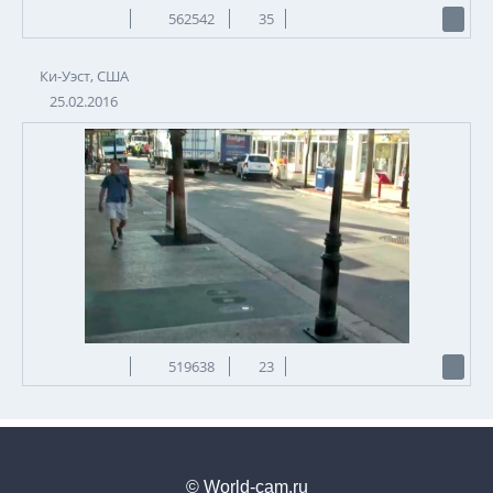
562542
35
Ки-Уэст, США
25.02.2016
519638
23
© World-cam.ru