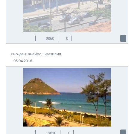
9860
0
Рио-де-Жанейро, Бразилия
05.04.2016
19610
0