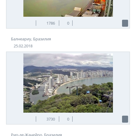
1786
0
Балнеариу, Бразилия
25.02.2018
3730
0
Рио-де-Жанейро, Бразилия