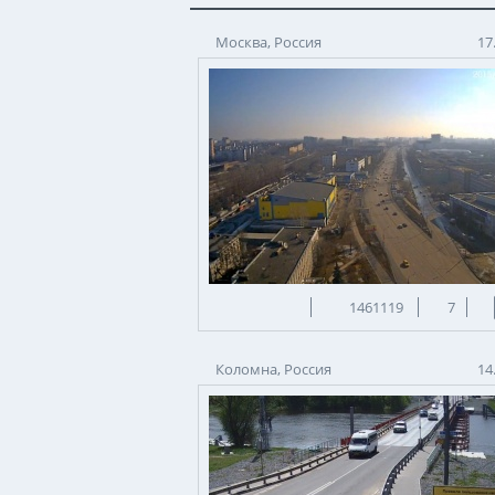
Москва, Россия
17
1461119
7
Коломна, Россия
14