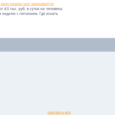
 окно низких цен закрывается
4,5 тыс. руб. в сутки на человека.
 всех, кто хочет
а неделю с питанием. Где искать
ировать свои будущие
ечательности в короткие сроки. Такого
я из дома.
ны, что наше предложение подарит вам
ния.
смотреть все