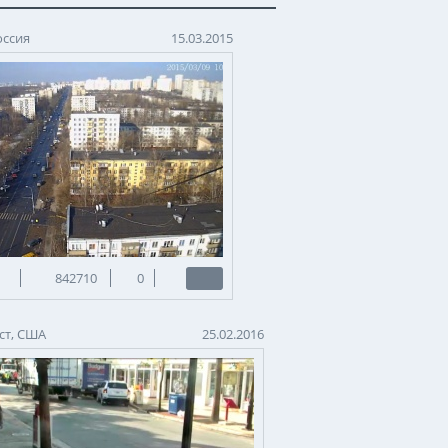
оссия
15.03.2015
842710
0
ст, США
25.02.2016