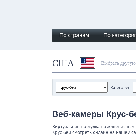
По странам
По категори
США
Выбрать другую
Категория
Веб-камеры Крус-б
Виртуальная прогулка по живописным 
Крус-бей смотреть онлайн на нашем са