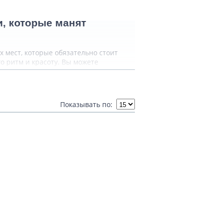
, которые манят
х мест, которые обязательно стоит
о ритм и красоту. Вы можете
 вас время.
орическими и
Показывать по:
де вы найдете множество ресторанов,
ым прошлым остается живым
ще одним историческим памятником
о восстановленная, но все еще самая
а.
возможностей
ет своим посетителям кристально