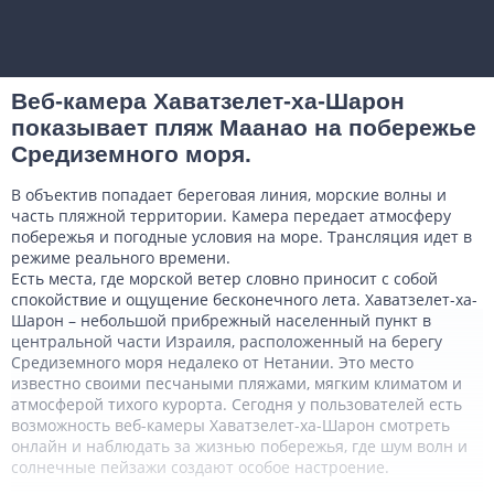
Веб-камера Хаватзелет-ха-Шарон
показывает пляж Маанао на побережье
Средиземного моря.
В объектив попадает береговая линия, морские волны и
часть пляжной территории. Камера передает атмосферу
побережья и погодные условия на море. Трансляция идет в
режиме реального времени.
Есть места, где морской ветер словно приносит с собой
спокойствие и ощущение бесконечного лета. Хаватзелет-ха-
Шарон – небольшой прибрежный населенный пункт в
центральной части Израиля, расположенный на берегу
Средиземного моря недалеко от Нетании. Это место
известно своими песчаными пляжами, мягким климатом и
атмосферой тихого курорта. Сегодня у пользователей есть
возможность веб-камеры Хаватзелет-ха-Шарон смотреть
онлайн и наблюдать за жизнью побережья, где шум волн и
солнечные пейзажи создают особое настроение.