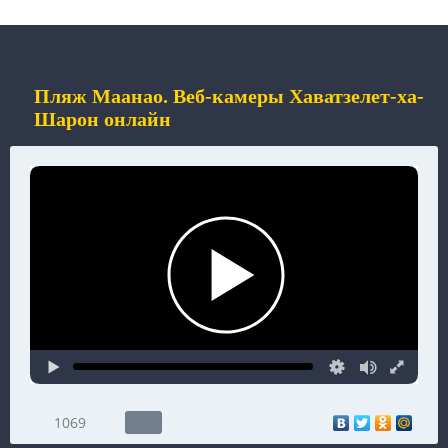
Пляж Маанао. Веб-камеры Хаватзелет-ха-
Шарон онлайн
1069