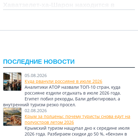
Хаватзелет-ха-Шарон находится в
регионе Шарон, который считается
Подробнее
одним из живописных районов
центрального Израиля.
Показать комментарии (0)
Название поселения переводится как «Лилия Шарона», что
символично отражает природную красоту этих мест.
Поселок появился в первой половине XX века и постепенно
превратился в спокойную прибрежную зону отдыха, куда
ПОСЛЕДНИЕ НОВОСТИ
приезжают жители соседних городов и туристы, чтобы
насладиться морем и тишиной.
Главным природным достоинством Хаватзелет-ха-Шарон
05.08.2026
остается его побережье. Средиземное море здесь
Куда рванули россияне в июле 2026
формирует широкие песчаные пляжи и живописные дюны.
Аналитики АТОР назвали ТОП-10 стран, куда
Одним из популярных мест отдыха считается пляж Маанао.
россияне ездили отдыхать в июле 2026 года.
Это просторный участок побережья, где люди любят
Египет побил рекорды, Бали дебютировал, а
проводить время у воды, гулять вдоль береговой линии и
внутренний туризм резко просел.
наслаждаться морскими пейзажами. Морской бриз,
02.08.2026
солнечная погода и открытые горизонты создают атмосферу
Крым за полцены: почему туристы снова едут на
настоящего средиземноморского отдыха.
полуостров летом 2026
Близость к городу Нетания делает Хаватзелет-ха-Шарон
Крымский туризм нащупал дно к середине июля
удобным местом для спокойной жизни и отдыха. В
2026 года. Разбираем скидки до 50 %, «бензин в
окрестностях можно найти природные заповедники,