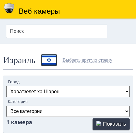
Веб камеры
Израиль
Выбрать другую страну
Город
Категория
1 камера
Показать