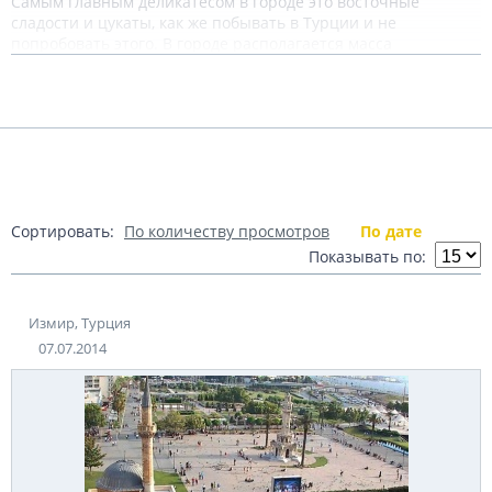
Самым главным деликатесом в городе это восточные
сладости и цукаты, как же побывать в Турции и не
попробовать этого. В городе располагается масса
комфортабельных отелей. Город так же является деловым
Подробнее
центром, в Измире расположено большое количество
основным корпораций и компания являющиеся главным
градообразующим фактором.
Показать комментарии (0)
Теги:
Турция
Измир
Источник:
www.izmir.bel.tr
Сортировать:
По количеству просмотров
По дате
Показывать по:
Измир, Турция
07.07.2014