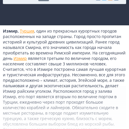
Измир,
Турция
, один из прекрасных курортных городов
расположенных на западе страны. Город просто пропитан
историей и культурой древних цивилизаций. Ранее город
назывался Смирна, его значимость как города начала
приобретать во времена Римской империи. На сегодняшний
день
Измир
является третьим по величине городом, его
население составляет свыше 3 миллионов человек.
Считается, что в Измире построена самая лучшая курортная
и туристическая инфраструктура. Несомненно, все для этого
предрасположено – климат, история, Эгейской море, а также
пальмовая и другая экзотическая растительность, делает
Измир райским уголком. Расположился город у залива
Измир, его порт является вторым по величине портом в
Турции, ежедневно через порт проходят большое
количество кораблей и лайнеров. Обязательно сходите в
местные рестораны, в городе подают изумительную
турецкую, а также греческую кухню, близость с морем,
обусловлена большим выбором блюд из морской рыбы.