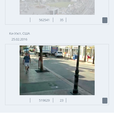
562541
35
Ки-Уэст, США
25.02.2016
519629
23