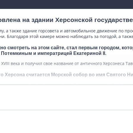
овлена на здании Херсонской государств
у, а также здание горсовета и автомобильное движение по про
и. Благодаря этой камере можно наблюдать за погодой, а такж
но смотреть на этом сайте, стал первым городом, кот
 Потемкиным и императрицей Екатериной II.
XVIII века и получил свое название от античного Херсонеса Та
о Херсона считается Морской собор во имя Святого Ни
 территории одного из предместий старого города. Он был пост
Подробнее
ная постройка, которая позже была перестроена из камня. Так,
тва выделил И. А. Дорошенко, наследник знаменитого гетмана. 
шой круглый купол. Рядом была возведена трехъярусная колокол
делов. Один из них освятили в честь Касперовской иконы Бож
Показать комментарии (0)
и забрали все ценные предметы, а колокола отправили на переп
лен, а уже в нашем веке получил статус собора. Службы здесь 