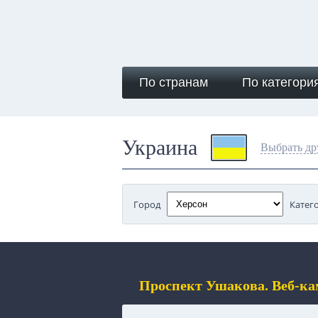
По странам
По категори
Украина
Выбрать др
Город
Катег
Проспект Ушакова. Веб-ка