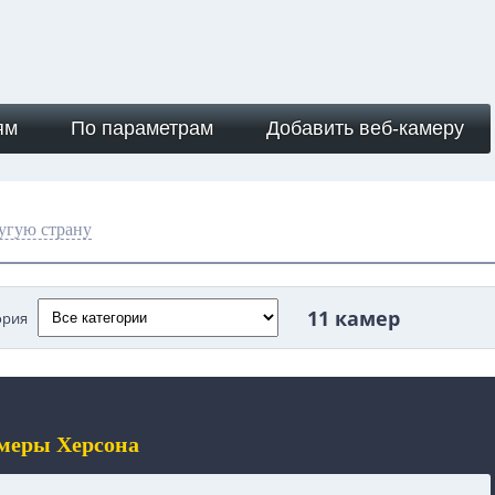
ям
По параметрам
Добавить веб-камеру
угую страну
11 камер
ория
меры Херсона