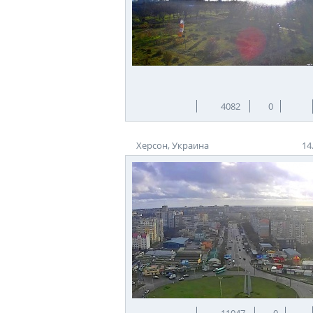
4082
0
Херсон, Украина
14
11047
0