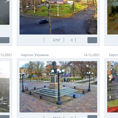
6797
0
.12.2021
Херсон, Украина
14.12.2021
Херсо
5519
0