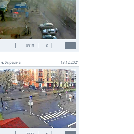
6915
0
н, Украина
13.12.2021
7877
0