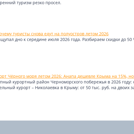
тренний туризм резко просел.
чему туристы снова едут на полуостров летом 2026
упал дно к середине июля 2026 года. Разбираем скидки до 50 %
рт Чёрного моря летом 2026: Анапа дешевле Крыма на 15%, но
пный курортный район Черноморского побережья в 2026 году: от 
ьный курорт – Николаевка в Крыму: от 50 тыс. руб. на двоих з