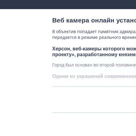
Веб камера онлайн устан
В объектив попадает памятник адмирал
передается в режиме реального времен
Херсон, веб-камеры которого мож
проекту», разработанному князем
Город был основан во второй половине 
Одним из украшений современног
Это старинный храм, расположенный на
Кошевой. Изначально это была деревян
нового строения денег не было, средс
классическом стиле. Его увенчал боль
расширен при помощи двух боковых при
Серафима Саровского.
С приходом советской власти из церкв
После распада СССР храм был восстанов