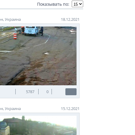
Показывать по:
бережной Херсона в память о первых
н, Украина
18.12.2021
дили по указу Екатерины II после
первых эскизов был И. П. Мартос.
игнута на одном из пустырей перед
мя здесь появился Потемкинский
0-х годах скульптура была
мятник К. Марксу. Однако при
 лишь в начале XXI века.
лайн.
5787
0
н, Украина
15.12.2021