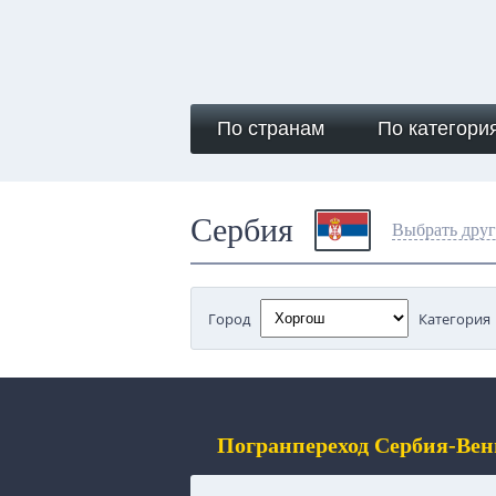
По странам
По категори
Сербия
Выбрать друг
Город
Категория
Погранпереход Сербия-Вен