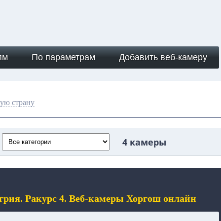
ям
По параметрам
Добавить веб-камеру
ую страну
4 камеры
грия. Ракурс 4. Веб-камеры Хоргош онлайн