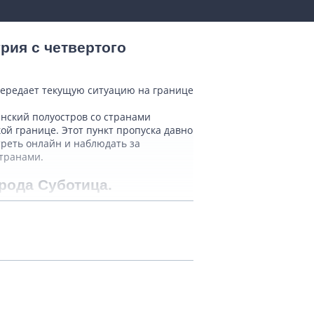
рия с четвертого
передает текущую ситуацию на границе
анский полуостров со странами
ой границе. Этот пункт пропуска давно
реть онлайн и наблюдать за
транами.
рода Суботица.
циональным населением. Исторически
среда, где соседствуют сербские и
Эта дорога является важной частью
 Маршрут проходит через несколько
нно здесь находится пограничный
тобусов и грузового транспорта.
еский сезон, поток транспорта