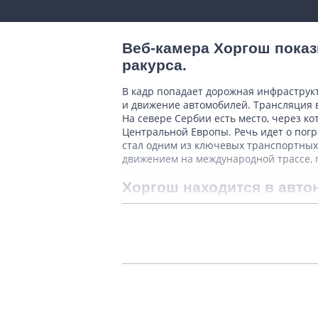
Веб-камера Хоргош показ
ракурса.
В кадр попадает дорожная инфраструк
и движение автомобилей. Трансляция 
На севере Сербии есть место, через к
Центральной Европы. Речь идет о погр
стал одним из ключевых транспортных
движением на международной трассе, 
Хоргош находится в авто
Эта часть Сербии отличается равнин
регион находился под влиянием разных
венгерские традиции.
Основная известность Хоргоша связана
европейского транспортного коридора,
стран и связывает такие города, как 
переход Хоргош – Рёсске, через котор
В разные периоды года интенсивность 