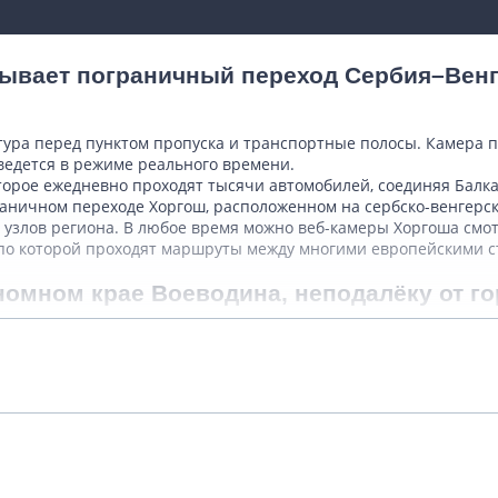
ывает пограничный переход Сербия–Венг
тура перед пунктом пропуска и транспортные полосы. Камера 
ведется в режиме реального времени.
оторое ежедневно проходят тысячи автомобилей, соединяя Балк
аничном переходе Хоргош, расположенном на сербско-венгерск
 узлов региона. В любое время можно веб-камеры Хоргоша смот
по которой проходят маршруты между многими европейскими с
номном крае Воеводина, неподалёку от го
Подробнее
ным рельефом, сельскохозяйственными ландшафтами и многона
 государств, поэтому здесь сформировалась особая культурная 
 с его расположением на международной автомагистрали Е75. 
 который соединяет юг континента с его центральной частью.
Показать комментарии (0)
Белград, Будапешт и далее другие крупные центры Европы. Име
ый ежедневно проходит большой поток легковых автомобилей, ав
движения заметно меняется. Летом, когда начинается туристич