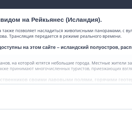
 видом на Рейкьянес (Исландия).
, а также позволяет насладиться живописными панорамами, с в
ва. Трансляция передается в режиме реального времени.
доступны на этом сайте – исландский полуостров, рас
канов, на которой ютятся небольшие города. Местные жители 
акже принимают многочисленных туристов, приезжающих взгля
ественников своими лавовыми полями, горячими геот
ически полностью лишенными растений.
Подробнее
время сразу несколькими видами активного и спокойного отдых
жно прокатиться на гоном велосипеде или квадроцикле. Там ж
упп.
епровождения – восхождение на вершины небольшого горного 
Показать комментарии (0)
ршин является вулкан Кайлир. Добраться наверх не составляет
ется потрясающая панорама всего полуострова.
ую пещеру Лейдаренди, которая представлена почти километров