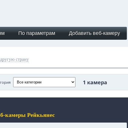
ям
По параметрам
Добавить веб-камеру
другую страну
1 камера
егория
еб-камеры Рейкьянес