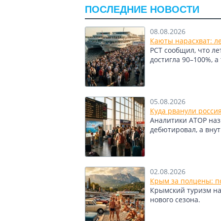
круглому тоннелю можно увидеть потр
ПОСЛЕДНИЕ НОВОСТИ
назад. Особым великолепием пещера о
ледяными скульптурами.
08.08.2026
Романтикам моря советуют отправиться
Каюты нарасхват: л
достигает почти 30 метров, а колорит
РСТ сообщил, что л
Для любителей рыбалки в Рейкьянесе б
достигла 90–100%, а
щедрый улов, но и узнать все премудр
Тем же, кому пока не посчастли
для виртуальных путешествий.
05.08.2026
Куда рванули росси
Теги:
Исландия
Рейкьянес
Аналитики АТОР назв
дебютировал, а вну
02.08.2026
Крым за полцены: по
Крымский туризм нащ
нового сезона.