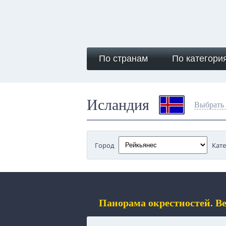
По странам
По категори
Исландия
Выбрать 
Город
Кат
Панорама окрестностей. В