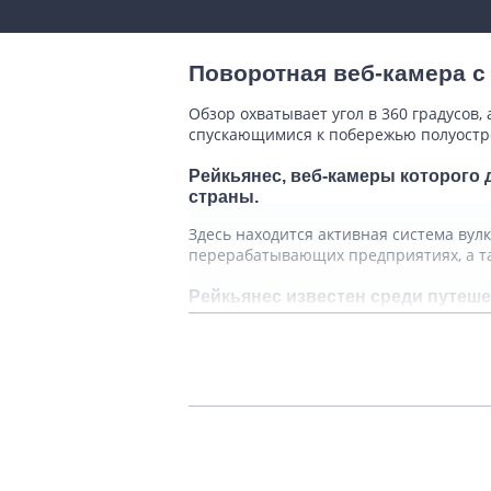
Поворотная веб-камера с
Обзор охватывает угол в 360 градусов
спускающимися к побережью полуостро
Рейкьянес, веб-камеры которого 
страны.
Здесь находится активная система вул
перерабатывающих предприятиях, а т
Рейкьянес известен среди путеш
необычными ландшафтами, практ
Приехав на полуостров, можно занять 
просторов, покрытых серым мохом, мо
работают гиды для организованных гр
Еще один популярный способ времяпр
полуостровом. Одной из популярных ве
склонам. Зато с пика Кайлира открыва
Интересно будет исследовать и местн