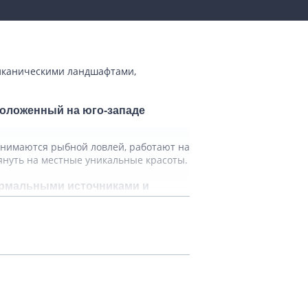
улканическими ландшафтами,
положенный на юго-западе
занимаются рыбной ловлей, работают на
нуть на местные уникальные красоты.
ермальными источниками и
а. Вдоль бескрайних лавовых
е проложены пешие маршруты,
массива, возвышающегося над
 особого труда, благодаря пологим
ой лавовой трубой. Пройдясь по