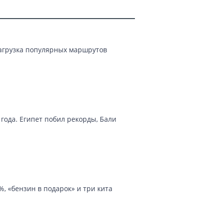
 появились здесь более 2000 лет
 слоем льда и нерукотворными
сит имя полуострова. Его высота
.
Загрузка популярных маршрутов
амках которых можно не только добыть
кроют потрясающие возможности
года. Египет побил рекорды, Бали
, «бензин в подарок» и три кита