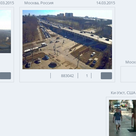
.03.2015
Москва, Россия
14.03.2015
Москв
883042
1
Ки-Уэст, США