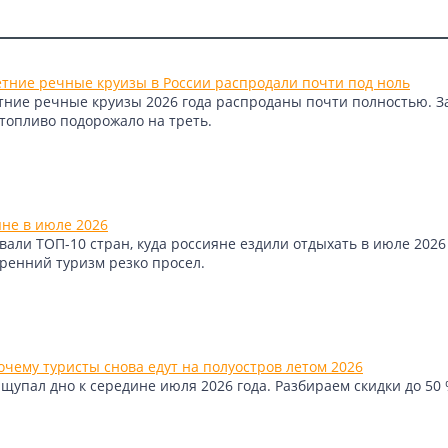
ясающие скальные образования невообразимых цветов, которые
бладает в зимние месяцы, когда стены и потолок покрываются
 на фотосессию к местным маякам. Самый известный из них но
етние речные круизы в России распродали почти под ноль
ная конструкция станет отличным фото для незаурядных снимков
етние речные круизы 2026 года распроданы почти полностью. 
удет настоящее раздолье. Здесь предлагаются целые туры, в р
 топливо подорожало на треть.
ости и секреты ремесла от местных рыболовов.
вилось посетить Исландию, веб-камеры Рейкьянеса от
яне в июле 2026
али ТОП-10 стран, куда россияне ездили отдыхать в июле 2026 
тренний туризм резко просел.
чему туристы снова едут на полуостров летом 2026
упал дно к середине июля 2026 года. Разбираем скидки до 50 %