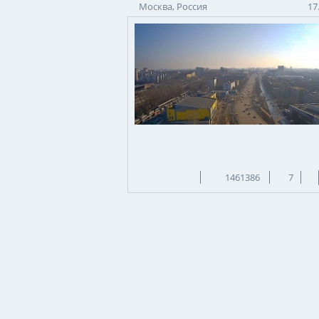
Москва, Россия
17
1461386
7