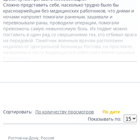
Сложно представить себе, насколько трудно было бы
красноармейцам без медицинских работников, что днями и
ночами напролет помогали раненым, зашивали и
перевязывали раны, проводили операции, помогали
превозмочь самую невыносимую боль. Их подвиг можно
поставить в один ряд со свершениями тех, кто отбивал врага
на передовой. Памятник военным врачам расположен
недалеко от Центральной больницы Ростова, на проспекте,
названном в честь выдающегося советского военачальника
Ворошилова.
В честь земляков, не вернувшихся с фронта и погибших в
Подробнее
тылу, жители города воздвигли мемориальный комплекс. Он
представляет собой монумент в форме полукольца на
котором – барельефное изображение скорбящей Родины-
Матери. Рядом находятся клумбы с цветами и доски с
Показать комментарии (0)
именами погибших. Около памятника ведется почетный
караул.
Память о выдающихся событиях истории, а также
настоящие сокровищницы культурных, археологических и
Сортировать:
По количеству просмотров
По дате
художественных ценностей хранятся в стенах городских
Показывать по:
музеев.
Одно из старейших культурно-просветительских
учреждений – Музей изобразительных искусств. Его
Ростов-на-Дону, Россия