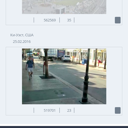
562569
35
Ки-Уэст, США
25.02.2016
519701
23