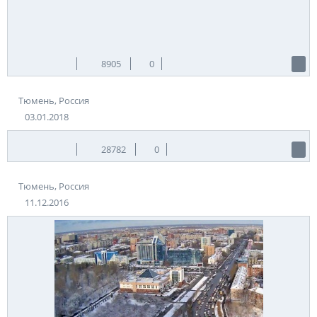
между собой изящным Мостом влюбленных, поднявшись на
который можно увидеть потрясающую панораму города.
Вдоволь нагулявшись по городу – можно подкрепиться в
одном из многочисленных кафе или ресторанов, весело
развлечься в парке аттракционов, 5D кинотеатре, или
8905
0
провести пикник в одном из живописных парков. Для
любителей активного отдыха – в Тюмени работает широкое
Тюмень, Россия
разнообразие спортивных центров. Например –
«Воронинские горки», где можно заняться катанием на
03.01.2018
лыжах, пейнтболом, картингом, посетить тренировки по
прыжкам на батуте, посмотреть соревнования по
28782
0
различным видам спорта всероссийского и регионального
значения.
Тюмень, Россия
Теги:
Россия
Тюмень
11.12.2016