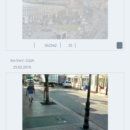
562542
35
Ки-Уэст, США
25.02.2016