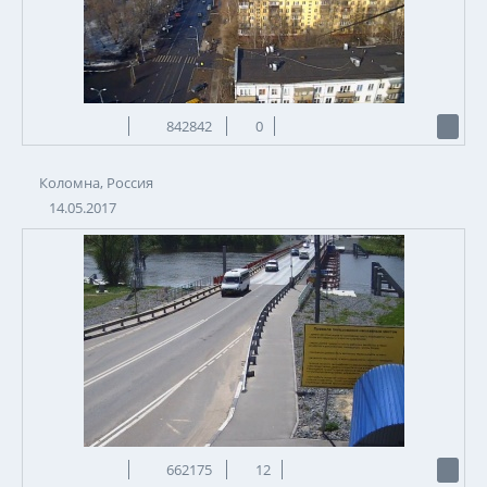
842842
0
Коломна, Россия
14.05.2017
662175
12