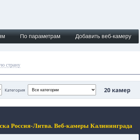
ям
По параметрам
Добавить веб-камеру
ую страну
20 камер
Категория
ска Россия-Литва. Веб-камеры Калининграда