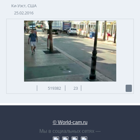
Ки-Уэст, США
25.02.2016
519382
23
© World-cam.ru
Мы в социальных сетях —