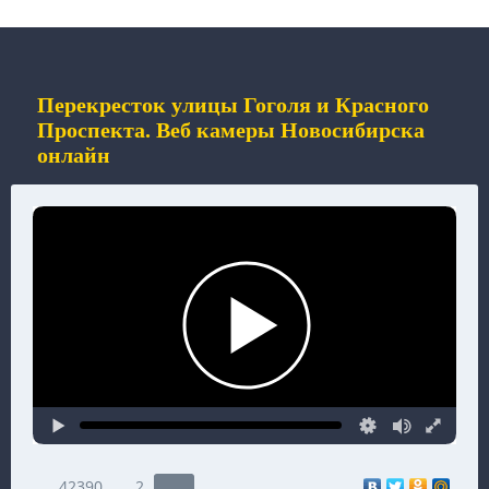
Перекресток улицы Гоголя и Красного
Проспекта. Веб камеры Новосибирска
онлайн
42390
2