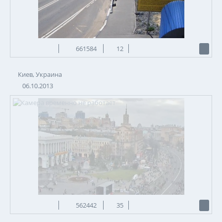
661584
12
Киев, Украина
06.10.2013
562442
35