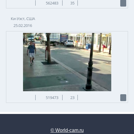
562483
35
Ки-Уэст, США
25.02.2016
519473
23
© World-cam.ru