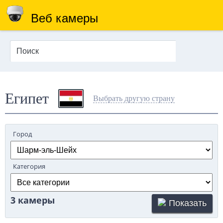
Веб камеры
Египет
Выбрать другую страну
Город
Категория
3 камеры
Показать