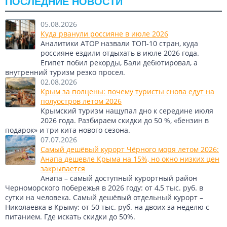
ПОСЛЕДНИЕ НОВОСТИ
05.08.2026
Куда рванули россияне в июле 2026
Аналитики АТОР назвали ТОП-10 стран, куда
россияне ездили отдыхать в июле 2026 года.
Египет побил рекорды, Бали дебютировал, а
внутренний туризм резко просел.
02.08.2026
Крым за полцены: почему туристы снова едут на
полуостров летом 2026
Крымский туризм нащупал дно к середине июля
2026 года. Разбираем скидки до 50 %, «бензин в
подарок» и три кита нового сезона.
07.07.2026
Самый дешёвый курорт Чёрного моря летом 2026:
Анапа дешевле Крыма на 15%, но окно низких цен
закрывается
Анапа – самый доступный курортный район
Черноморского побережья в 2026 году: от 4,5 тыс. руб. в
сутки на человека. Самый дешёвый отдельный курорт –
Николаевка в Крыму: от 50 тыс. руб. на двоих за неделю с
питанием. Где искать скидки до 50%.