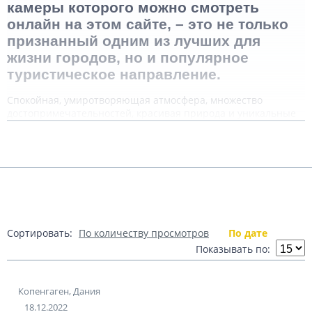
камеры которого можно смотреть
онлайн на этом сайте, – это не только
признанный одним из лучших для
жизни городов, но и популярное
туристическое направление.
Спокойная, умиротворяющая атмосфера, множество
достопримечательностей, красивая природа и уникальные
достопримечательности – всё это способно подарить
Подробнее
незабываемый отпуск или уикенд.
Конечно, осмотреть все достопримечательности
Копенгагена за один день сложно. Но есть здесь несколько
обязательных к посещению локаций и объектов, которые
Показать комментарии (0)
можно охватить даже если поездка ограничена по времени.
Центром притяжения туристов
Сортировать:
По количеству просмотров
По дате
является Центральная (Ратушная)
Показывать по:
площадь.
Её окружают старинные здания, памятники, музеи.
Копенгаген, Дания
Главным украшением площади считается памятник Гансу
Христиану Андерсену, который жил и творил в этом
18.12.2022