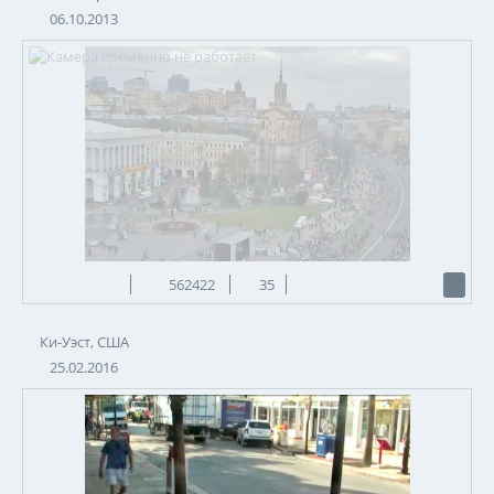
06.10.2013
562422
35
Ки-Уэст, США
25.02.2016