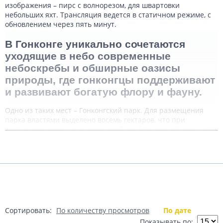
изображения – пирс с волнорезом, для швартовки
небольших яхт. Трансляция ведется в статичном режиме, с
обновлением через пять минут.
В Гонконге уникально сочетаются
уходящие в небо современные
небоскребы и обширные оазисы
природы, где гонконгцы поддерживают
и развивают богатую флору и фауну.
Одно из таких мест – Гонконгский парк. Для размещения
парка властями выделено восемь гектаров, что при
компактности и уплотненности объектов города – просто
Подробнее
роскошь. Парк находится на склоне холма, и для
обустройства в нем большинства площадок потребовались
инновационные технологии строительства.
Показать комментарии (0)
Орнитологический сектор Гонконгского
парка – самый популярный. Авиарий
носит имя Эдварда Юда, бывшего
Сортировать:
По количеству просмотров
По дате
губернатора колонии.
Показывать по: