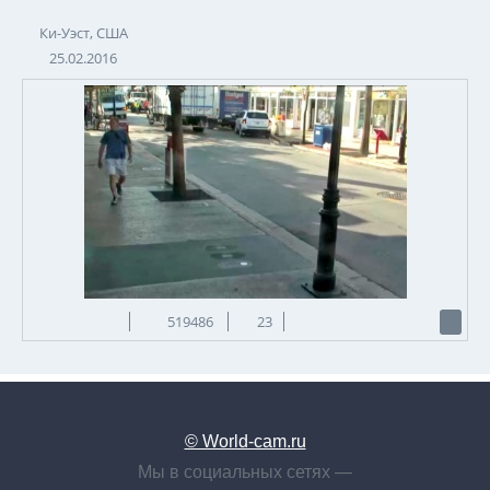
Ки-Уэст, США
25.02.2016
519486
23
© World-cam.ru
Мы в социальных сетях —