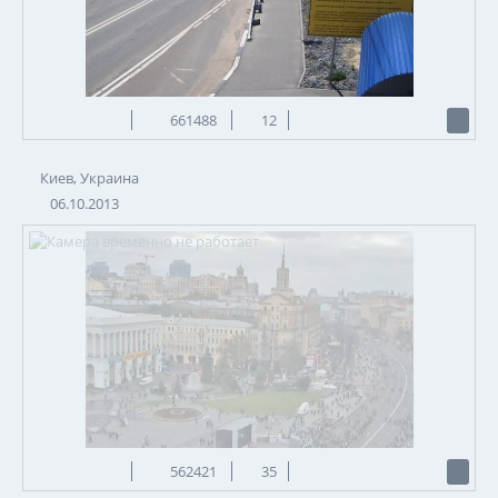
661488
12
Киев, Украина
06.10.2013
562421
35