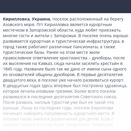
Кирилловка, Украина,
поселок расположенный на берегу
Азовского моря. Пгт Кирилловка является курортным
местечком в Запорожской области, куда любят приезжать
многие гости и жители с Запорожья. В поселке очень хорошо
развивается курортная и туристическая инфраструктура, в
город также работают различные пансионаты, а также
туристические базы. Ранее на этом месте жили
православное ответвление христианства – духоборы, после
их выселения на Кавказ, сюда начали заселять крестьян в
1845 году. Название было так же дано от имени сына одного
из основателей общины духоборов. В первые десятилетия
двадцатого века, в поселке уже начало развиваться курорт.
В двадцатых годах здесь впервые был построена здравница,
которая лечила иловыми грязями. Более всего поселок
развивался в последние десятилетия Советского союза.
После развала, наплыв туристов уже был не такой что
раньше. Лишь за последние годы, поселок Кириллова
начинает набирать популярность курортного места. В
поселке также имеется развлечения для детей. Если с
каждым годом в поселке будет продолжать тенденция
развития туризма, то это может повлиять на численность