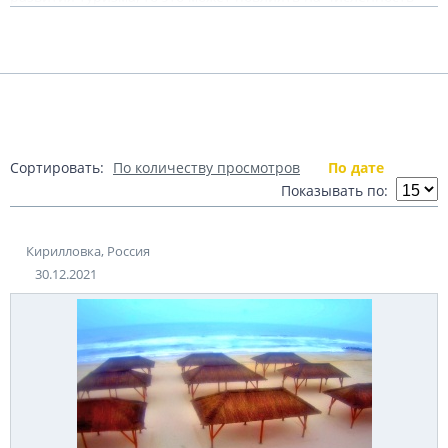
поселка, возможно сделав его курортным городом. Совсем не
Подробнее
давно в состав поселка также вошло село Азовское, которое
располагалось поблизости.
Теги:
Россия
Кирилловка
Показать комментарии (0)
Сортировать:
По количеству просмотров
По дате
Показывать по:
Кирилловка, Россия
30.12.2021