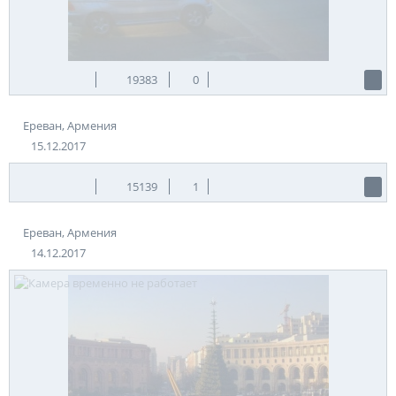
Прогулявшись по проспекту, можно выйти к еще одной
известной площади города – Свободы, которая также
считается одним из красивейших мест в городе. Здесь
19383
0
расположен Государственный академический театр оперы и
балета им. А.Спендиарова, рядом с которым любят
прогуливаться романтические пары, дружеские молодежные
Ереван, Армения
компании и семьи с детьми. Здесь любят кататься на
15.12.2017
велосипедах, скейтах и роликах. Интересным украшением
этого места являются цветники, украшенные музыкальными
инструментами, посвященные известным композиторам.
15139
1
Рядом с площадью работают уютные кафе с открытыми
террасами, где можно насладиться атмосферой этого места в
летние месяцы. Здесь же расположено знаменитое
Ереван, Армения
«Лебединое озеро» - искусственный водоем, который в
14.12.2017
холодное время года становится грандиозным открытым
катком.
За зданием театра, на расстоянии в 10-
ти минут прогулочным шагом,
находится уникальный памятник
архитектуры – Большой каскад,