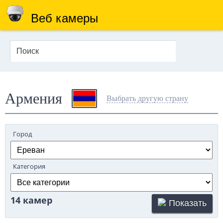
Веб камеры
Армения
Выбрать другую страну
Город
Категория
14 камер
Показать