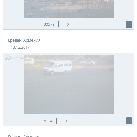
который является не только самой
крупной достопримечательностью
столицы, но и самой давней
постройкой Еревана, которую начали
30379
0
строить еще в 70-х годах прошлого
века.
Ереван, Армения
13.12.2017
Интересно, что строительные работы здесь продолжаются
по сей день, хотя поразиться основной композиции есть
возможность уже сейчас.
Теги:
Армения
Ереван
5124
0
Ереван, Армения