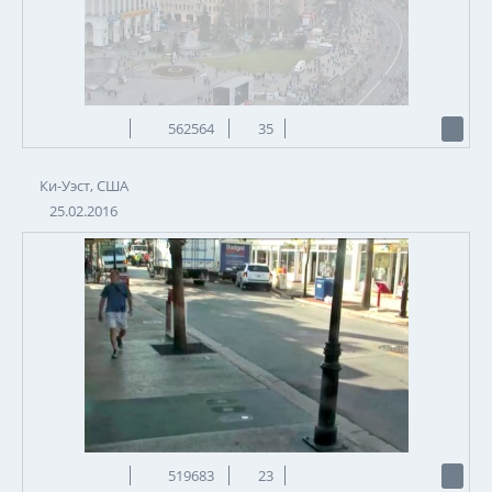
562564
35
Ки-Уэст, США
25.02.2016
519683
23