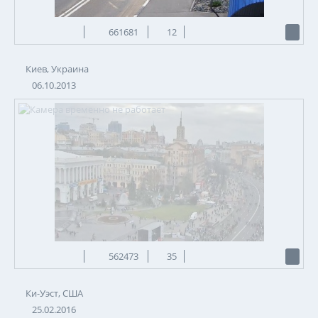
661681
12
Киев, Украина
06.10.2013
562473
35
Ки-Уэст, США
25.02.2016