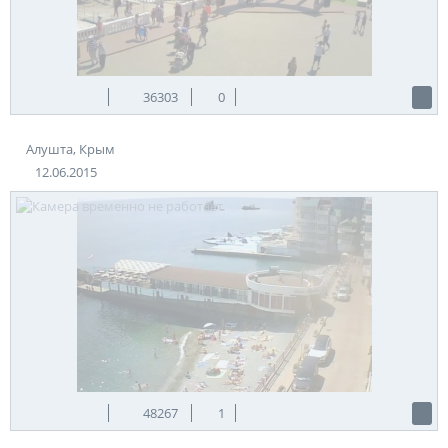
36303
0
Алушта, Крым
12.06.2015
48267
1