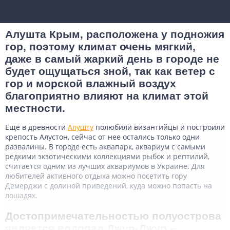
Алушта Крым, расположена у подножия
гор, поэтому климат очень мягкий,
даже в самый жаркий день в городе не
будет ощущаться зной, так как ветер с
гор и морской влажный воздух
благоприятно влияют на климат этой
местности.
Еще в древности
Алушту
полюбили византийцы и построили
крепость Алустон, сейчас от нее остались только одни
развалины. В городе есть аквапарк, аквариум с самыми
редкими экзотическими коллекциями рыбок и рептилий,
считается одним из лучших аквариумов в Украине. Для
любителей активного отдыха можно посетить гору
Демерджи с долиной приведений, куда можно попасть на
лошадях.
Достопримечательностью полуострова
является водопад Джур-Джур –