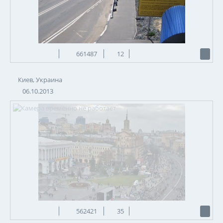
661487
12
Киев, Украина
06.10.2013
562421
35