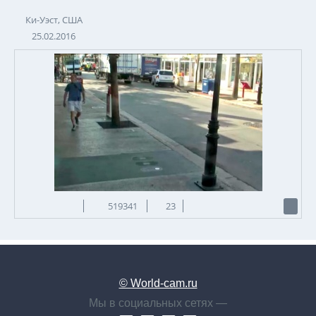
Ки-Уэст, США
25.02.2016
519341
23
© World-cam.ru
Мы в социальных сетях —