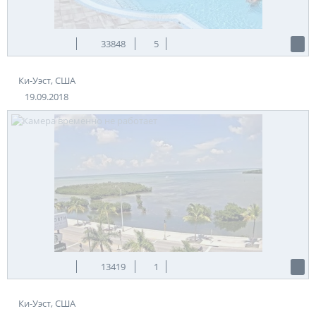
33848
5
Ки-Уэст, США
19.09.2018
13419
1
Ки-Уэст, США