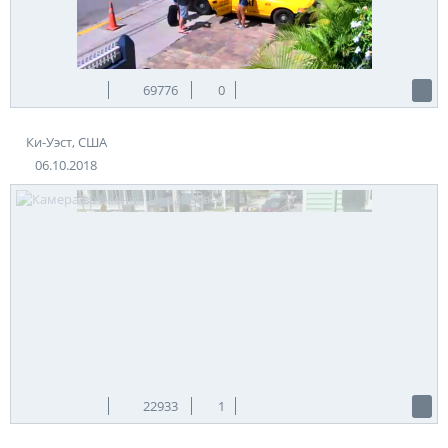
витражами. Рисунки отображают различные библейские
сюжеты из жизни Спасителя, Богородицы, святых Апостолов.
Конечно, многое посвящено Апостолу Павлу. Интересна
история, как Павел стал проповедником христианства. При
земной жизни Иисуса будущий апостол носил имя Савла,
69776
0
был ярым гонителем учеников Христа. Занимался
доносительством, передавал в тюрьмы первых христиан.
Ки-Уэст, США
Уже после Воскресения Христова он направлялся в
Иерусалим. Савлу было знамение: голос с неба возвещал,
06.10.2018
что он лишается зрения и будет исцелен только когда
уверует в учение Спасителя и оставит недостойные занятия.
Так и было. После возвращения способности видеть по
молитвам других апостолов, Савл стал называться Павлом и
много проповедовал новое учение.
Епископская церковь Святого Павла – католическая. Сейчас
ведется работа по созданию в городе православного
прихода. Ближайший храм (святой Матроны Московской)
находится за 200 км от острова в Майами. Раз в год, перед
православным праздником Пасхи, в Ки-Уэст приезжает
православный священник для освящения куличей и яиц.
22933
1
Теги:
США
Ки-Уэст
Источник:
24northhotel.com