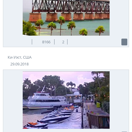
8166
2
Ки-Уэст, США
29.09.2018