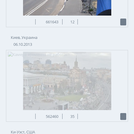
661643
12
Киев, Украина
06.10.2013
562460
35
Ки-Уэст, США