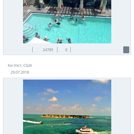
24785
0
Ки-Уэст, США
29.07.2018