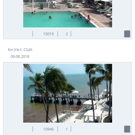
15019
2
Ки-Уэст, США
09.08.2018
10946
1