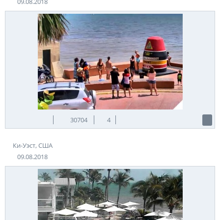
09.08.2018
30704
4
Ки-Уэст, США
09.08.2018