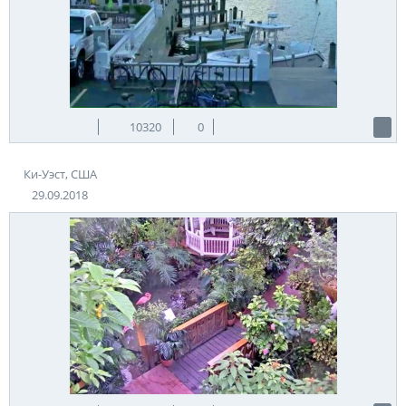
10320
0
Ки-Уэст, США
29.09.2018