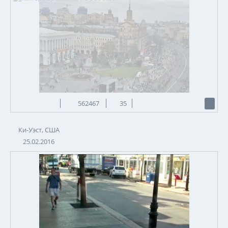
562467
35
Ки-Уэст, США
25.02.2016