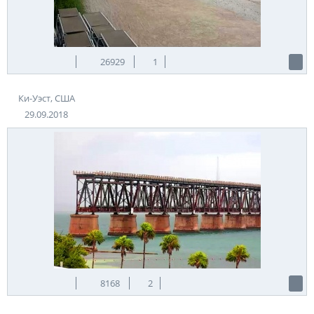
путешествия.
Теги:
США
Ки-Уэст
Источник:
oceankey.com
26929
1
Ки-Уэст, США
29.09.2018
8168
2