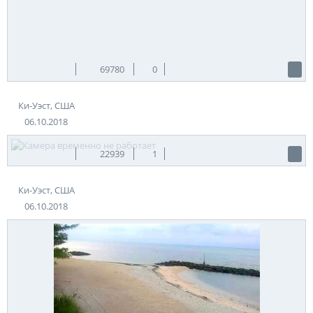
центром является улица Дювал. Здесь работают
многочисленные сувенирные магазинчики, галереи,
крохотные кафе на пару столиков и огромные рок-бары. Все
эти объекты располагаются в исторических зданиях с
высокими фундаментами, которые препятствуют
затоплению помещений во время частых наводнений.
69780
0
Повсюду звучит латиноамериканская музыка, катаются
велосипеды, скутеры и педикабы – местный вид такси,
Ки-Уэст, США
представляющий собой трехколесный мопед.
06.10.2018
Один из самых значимых объектов
города Ки-Уэст – дом-музей Хемингуэя.
22939
1
Здание выполнено в традиционной для этих мест
Ки-Уэст, США
архитектурной манере с деревянными ставнями и
огромным балконом через весь второй этаж. Дом окружен
06.10.2018
небольшим садом, а внутри представлена экспозиция из
личных вещей и предметов обстановки писателя.
Интересным фактом является то, что в доме Хемингуэя была
впервые на всем острове проведена канализация, а во
дворе устроен бассейн для плаванья. Еще одна уникальная
особенность этого места относится к экспозиции музея. Дело
в том, что частью ее являются шестипалые кошки – потомки
кота, которого писателю привез друг из далекого