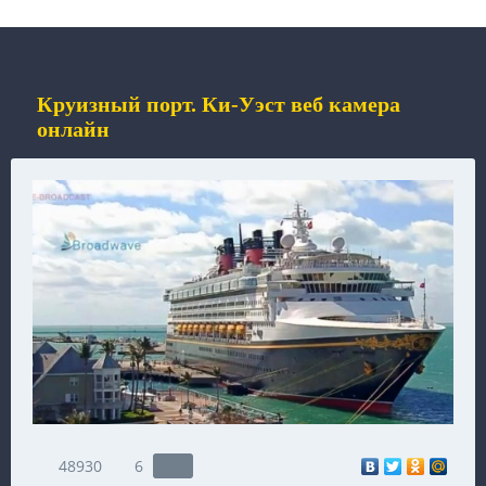
Круизный порт. Ки-Уэст веб камера
онлайн
48930
6