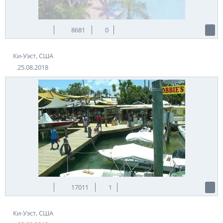
8681
0
Ки-Уэст, США
25.08.2018
17011
1
Ки-Уэст, США