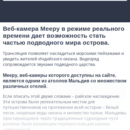
Веб-камера Мееру в режиме реального
времени дает возможность стать
частью подводного мира острова.
Трансляция позволяет насладиться морскими пейзажами и
увидеть жителей Индийского океана. Видеоряд
сопровождается звуками подводного царства.
Мееру, веб-камеры которого доступны на сайте,
является одним из атоллов Мальдив со множеством
различных отелей.
Если описать этой двумя словами – райское наслаждение.
Эти острова были увлекательным местом для
путешественников на протяжении всей истории – белый
песок, лазурные воды океана и множество пальм. Мальдивы,
простирающиеся через традиционные судоходные пути
региона, были решающим перекрестком для ранних
цивилизаций.