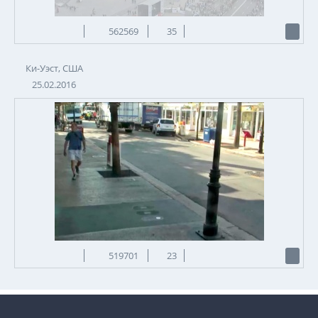
562569
35
Ки-Уэст, США
25.02.2016
519701
23