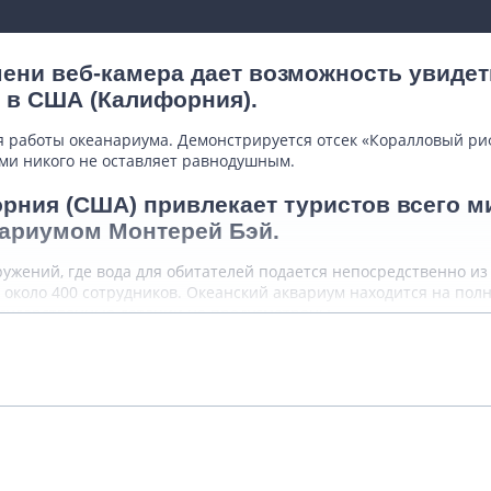
ени веб-камера дает возможность увиде
 в США (Калифорния).
мя работы океанариума. Демонстрируется отсек «Коралловый ри
ми никого не оставляет равнодушным.
рния (США) привлекает туристов всего м
ариумом Монтерей Бэй.
жений, где вода для обитателей подается непосредственно из о
около 400 сотрудников. Океанский аквариум находится на пол
сударственные дотации не предусмотрены.
Подробнее
ыше 35 тыс. представителей морской фа
.
Показать комментарии (0)
аненными породами. Представители данного семейства находят
ег, откуда за ними наблюдают люди со специальной смотрово
ность, но делают это с особым подскоком. На гостей океанари
интервалы для кормления, когда предоставлена возможность н