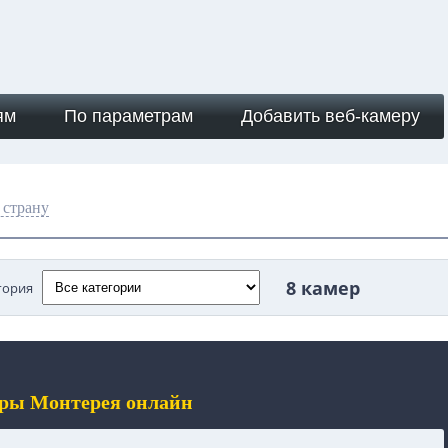
ям
По параметрам
Добавить веб-камеру
 страну
8 камер
гория
еры Монтерея онлайн