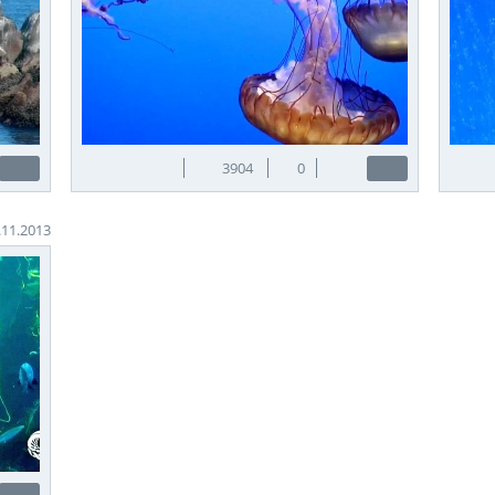
3904
0
.11.2013