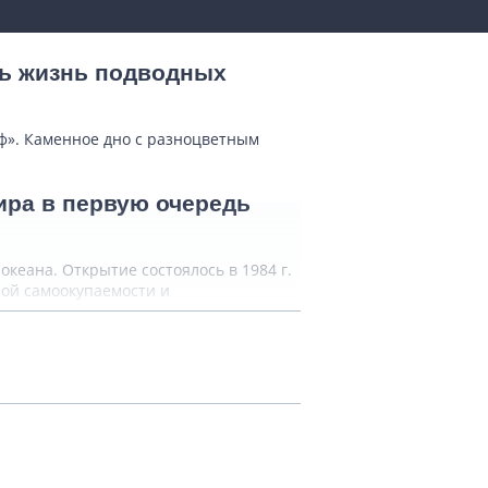
ть жизнь подводных
ф». Каменное дно с разноцветным
ира в первую очередь
кеана. Открытие состоялось в 1984 г.
ной самоокупаемости и
уны, особое место
ся в специально оборудованной части
й площадки. Часто выдры предпочитают
ума животные не обращают внимания. В
аблюдать за процессом в