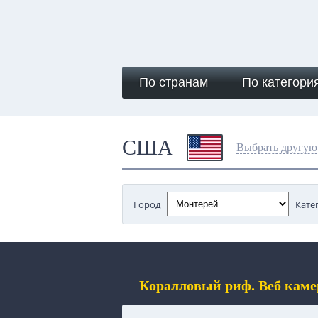
По странам
По категори
США
Выбрать другую
Город
Кате
Коралловый риф. Веб кам