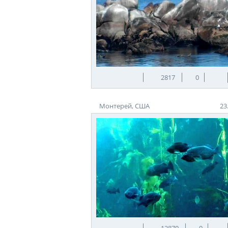
2817
0
Монтерей, США
23
12870
0