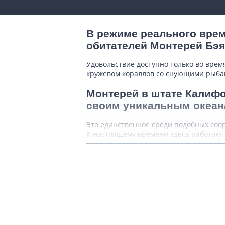
В режиме реального врем
обитателей Монтерей Бэя
Удовольствие доступно только во вре
кружевом кораллов со снующими рыба
Монтерей в штате Калифо
своим уникальным океан
Это единственное среди подобных соору
К настоящему времени здесь работают 
финансировании частными лицами. Го
В помещениях обитают св
занимают морские выдры
Посетители знакомятся с 4 распростр
аквариума. Временами выходят на бер
не просто вылезать из воды на поверх
расписании установлены специальные 