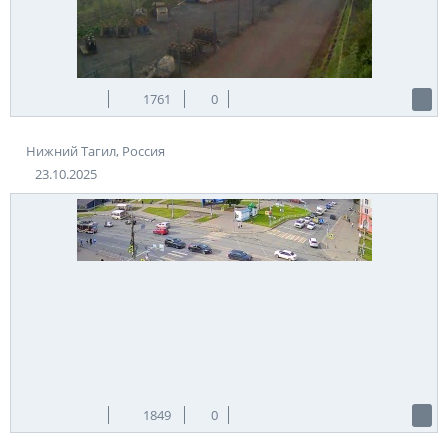
достаточно пары нажатий, чтобы увидеть, как городской
ритм не затихает ни на минуту: машины, пешеходы,
транспорт, звуки переката – и даже смена света светофоров
создает ощущение присутствия. Сервис работает как
настоящий стриминг-сервис – естественно и ненавязчиво,
1761
0
словно тихий наблюдатель без лишнего пафоса, просто
предлагающий прикоснуться к живому моменту.
Центр города – это не только перекрестки и движение. Здесь
Нижний Тагил, Россия
поблизости – культурные символы: Театральная площадь,
23.10.2025
где театр соединяется с городским праздником и паузой для
прогулки; памятник Черепановым, прославляющий историю
промышленности; скверы и музеи, хранящие память
трудовых традиций Урала. И все это – на расстоянии одного
клика, через объектив веб-камер.
Онлайн-наблюдение на данном перекрестке – это не только
улучшенный взгляд на движение. Это возможность
прикоснуться к ритму города, познакомиться с его
архитектурой, услышать тишину между звуками машин и
шагов – но виртуально, честно и без лишней рекламы.
Теги:
Россия
Нижний Тагил
1849
0