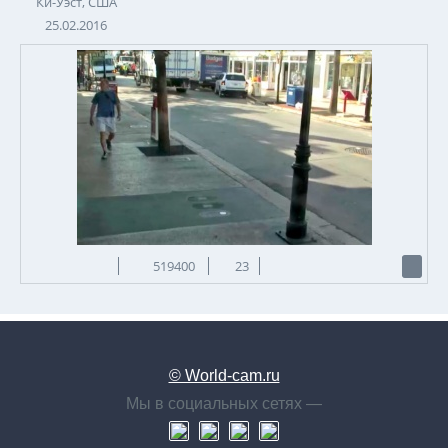
Ки-Уэст, США
25.02.2016
519400
23
© World-cam.ru
Мы в социальных сетях —