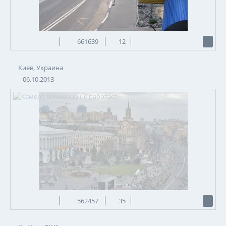
661639
12
Киев, Украина
06.10.2013
562457
35