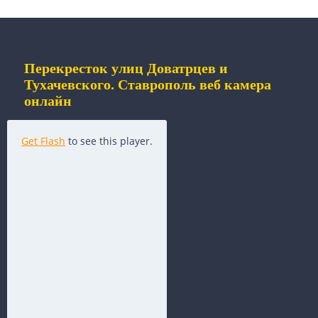
Перекресток улиц Доватрцев и
Тухачевского. Ставрополь веб камера
онлайн
Get Flash
to see this player.