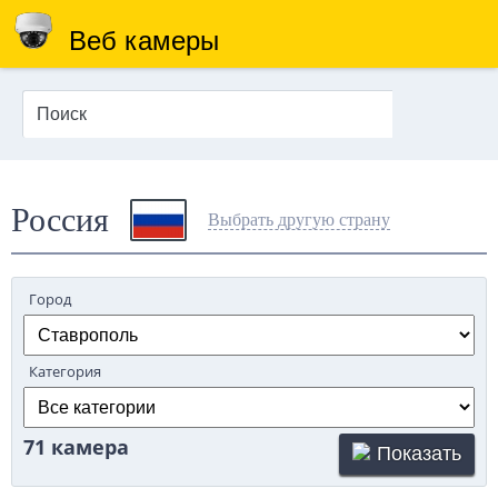
Веб камеры
Россия
Выбрать другую страну
Город
Категория
71 камера
Показать