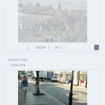
562534
35
Ки-Уэст, США
25.02.2016