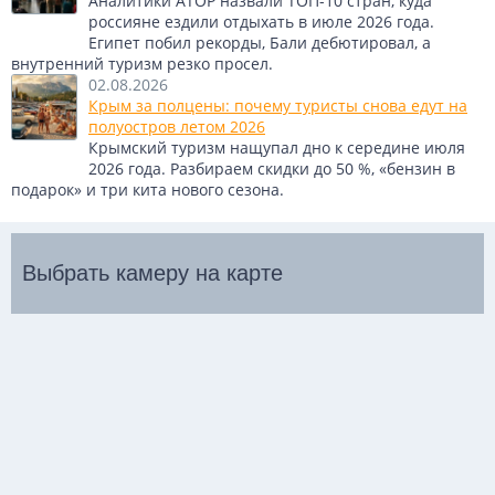
красивейших городов Франции, не
Аналитики АТОР назвали ТОП-10 стран, куда
россияне ездили отдыхать в июле 2026 года.
выходя из дома.
Египет побил рекорды, Бали дебютировал, а
внутренний туризм резко просел.
Онлайн-наблюдение за жизнью города позволит вам
02.08.2026
проникнуться его атмосферой и, возможно, вдохновит на
Крым за полцены: почему туристы снова едут на
путешествие в этот прекрасный уголок Средиземноморья.
полуостров летом 2026
Крымский туризм нащупал дно к середине июля
Теги:
Франция
Тулон
2026 года. Разбираем скидки до 50 %, «бензин в
подарок» и три кита нового сезона.
Выбрать камеру на карте