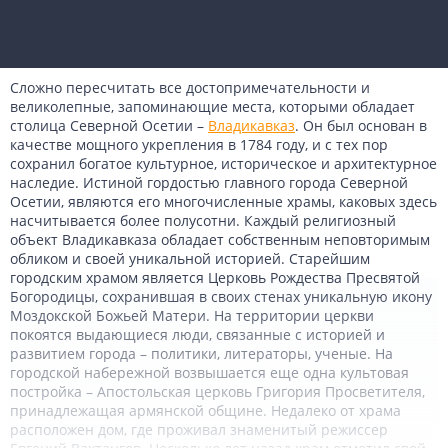
Сложно пересчитать все достопримечательности и
великолепные, запоминающие места, которыми обладает
столица Северной Осетии –
Владикавказ
. Он был основан в
качестве мощного укрепления в 1784 году, и с тех пор
сохранил богатое культурное, историческое и архитектурное
наследие. Истиной гордостью главного города Северной
Осетии, являются его многочисленные храмы, каковых здесь
насчитывается более полусотни. Каждый религиозный
объект Владикавказа обладает собственным неповторимым
обликом и своей уникальной историей. Старейшим
городским храмом является Церковь Рождества Пресвятой
Богородицы, сохранившая в своих стенах уникальную икону
Моздокской Божьей Матери. На территории церкви
покоятся выдающиеся люди, связанные с историей и
развитием города – политики, литераторы, ученые. На
городской набережной возвышается еще одна культовая
постройка – Апостольская церковь Григория Просветителя,
принадлежащая армянской общине. Недалеко от храма
расположен дом, где проживал знаменитый режиссер