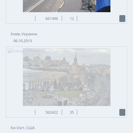
661496
12
Киев, Украина
06.10.2013
562422
35
Ки-Уэст, США