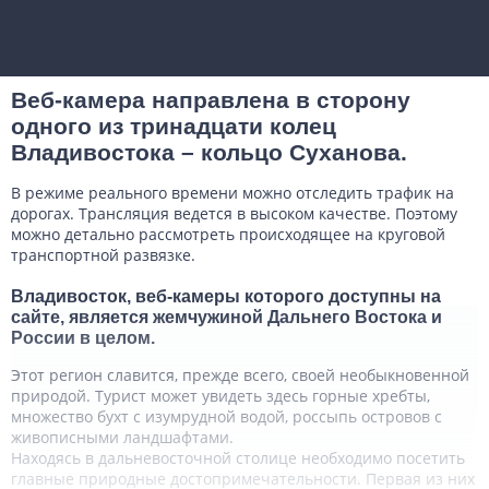
Веб-камера направлена в сторону
одного из тринадцати колец
Владивостока – кольцо Суханова.
В режиме реального времени можно отследить трафик на
дорогах. Трансляция ведется в высоком качестве. Поэтому
можно детально рассмотреть происходящее на круговой
транспортной развязке.
Владивосток, веб-камеры которого доступны на
сайте, является жемчужиной Дальнего Востока и
России в целом.
Этот регион славится, прежде всего, своей необыкновенной
природой. Турист может увидеть здесь горные хребты,
множество бухт с изумрудной водой, россыпь островов с
живописными ландшафтами.
Находясь в дальневосточной столице необходимо посетить
главные природные достопримечательности. Первая из них