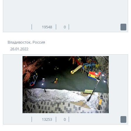
живописными улицами, должны стать Кравцовские
водопады.
Этому памятнику природы около миллиона лет. Он
представляет собой каскад из 5 водопадов, высота которых
19548
0
от 2 до 6 м.
Познакомиться с природой тайги и увидеть настоящего
Владивосток, Россия
дальневосточного леопарда можно в национальном парке
«Земля леопарда». Здесь могут впечатлить также
26.01.2022
бескрайние лиановые хвойно-широколиственные леса.
Есть в Приморском крае действительно уникальное место –
точка, где сходятся границы России, Китая и Северной
Кореи. Находится оно на юге Хасанского района.
Непосредственно граница проходит по реке Туманная.
Поскольку это отдаленное от цивилизации место, флора и
фауна здесь сохранились в первозданном виде.
Владивосток – место, которое стоит посетить хоть раз в
жизни, оно наверняка придется каждому по душе, а
насладиться уголками этого города можно и в режиме
реального времени с помощью веб-камер.
13253
0
Теги:
Россия
Владивосток