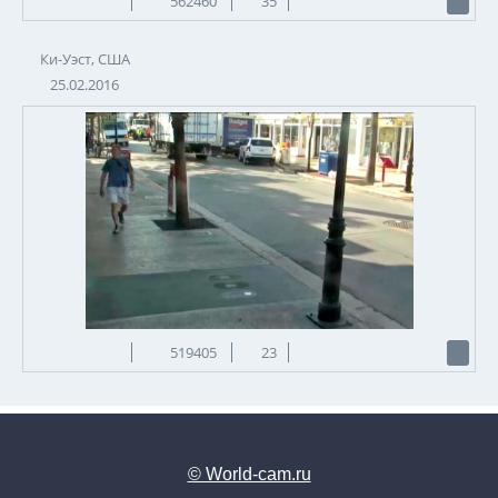
562460
35
Ки-Уэст, США
25.02.2016
519405
23
© World-cam.ru