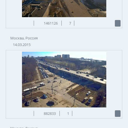
1461126
7
Москва, Россия
14.03.2015
882833
1