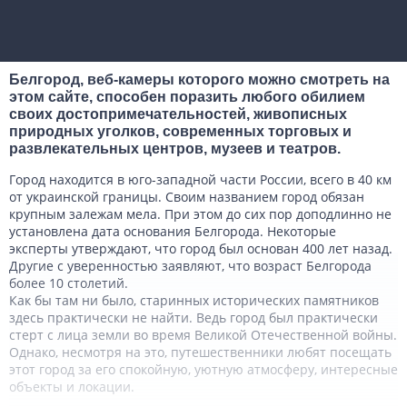
Белгород, веб-камеры которого можно смотреть на
этом сайте, способен поразить любого обилием
своих достопримечательностей, живописных
природных уголков, современных торговых и
развлекательных центров, музеев и театров.
Город находится в юго-западной части России, всего в 40 км
от украинской границы. Своим названием город обязан
крупным залежам мела. При этом до сих пор доподлинно не
установлена дата основания Белгорода. Некоторые
эксперты утверждают, что город был основан 400 лет назад.
Другие с уверенностью заявляют, что возраст Белгорода
более 10 столетий.
Как бы там ни было, старинных исторических памятников
здесь практически не найти. Ведь город был практически
стерт с лица земли во время Великой Отечественной войны.
Однако, несмотря на это, путешественники любят посещать
этот город за его спокойную, уютную атмосферу, интересные
объекты и локации.