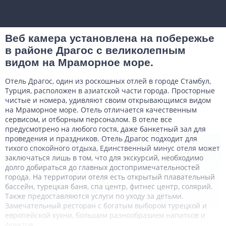
Веб камера установлена на побережье
в районе Драгос с великолепным
видом на Мраморное море.
Отель Драгос, один из роскошных отлей в городе Стамбул,
Турция, расположен в азиатской части города. Просторные
чистые и номера, удивляют своим открывающимся видом
на Мраморное море. Отель отличается качественным
сервисом, и отборным персоналом. В отеле все
предусмотрено на любого гостя, даже банкетный зал для
проведения и праздников. Отель Драгос подходит для
тихого спокойного отдыха, Единственный минус отеля может
заключаться лишь в том, что для экскурсий, необходимо
долго добираться до главных достопримечательностей
города. На территории отеля есть открытый плавательный
бассейн, турецкая баня, спа центр, фитнес центр, солярий.
Также предоставляются услуги по уходу за детьми.
Замечательный ресторан с богатым выбором турецкой и
европейской кухни, большим разнообразием напитков и
фруктов.