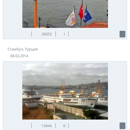
26053
1
Стамбул, Турция
08.02.2014
13444
0