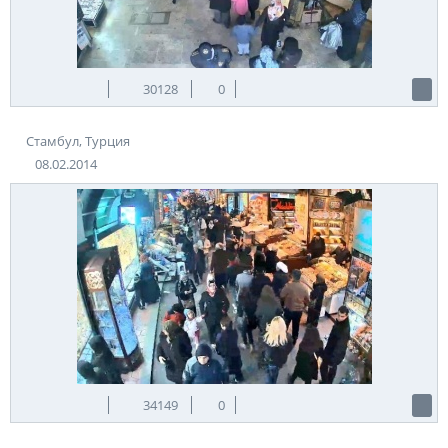
30128
0
Стамбул, Турция
08.02.2014
34149
0