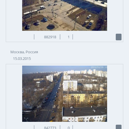
882918
1
Москва, Россия
15.03.2015
842773
0