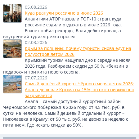
05.08.2026
Куда рванули россияне в июле 2026
Аналитики АТОР назвали ТОП-10 стран, куда
россияне ездили отдыхать в июле 2026 года.
Египет побил рекорды, Бали дебютировал, а
внутренний туризм резко просел.
02.08.2026
Крым за полцены: почему туристы снова едут на
полуостров летом 2026
Крымский туризм нащупал дно к середине июля
2026 года. Разбираем скидки до 50 %, «бензин в
подарок» и три кита нового сезона.
07.07.2026
Самый дешёвый курорт Чёрного моря летом 2026:
Анапа дешевле Крыма на 15%, но окно низких цен
закрывается
Анапа – самый доступный курортный район
Черноморского побережья в 2026 году: от 4,5 тыс. руб. в
сутки на человека. Самый дешёвый отдельный курорт –
Николаевка в Крыму: от 50 тыс. руб. на двоих за неделю с
питанием. Где искать скидки до 50%.