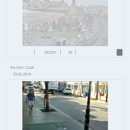
562501
35
Ки-Уэст, США
25.02.2016