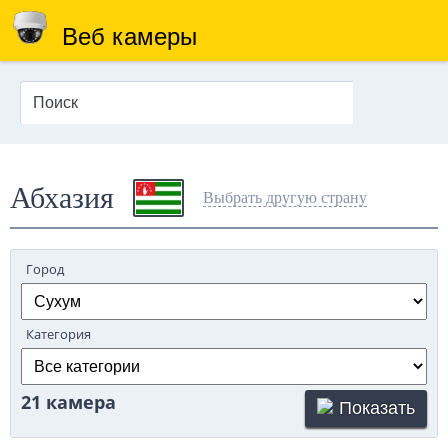
Веб камеры
Абхазия
Выбрать другую страну
Город
Категория
21 камера
Показать