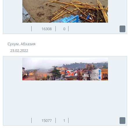
научное направление.
В 1958 г. здесь открыли центр приматологии, которой стал
базой для изучения онкологических заболеваний. Кроме
того, порядка 12 макак готовили для космических полетов.
Также здесь создали и протестировали вакцины против
16308
0
полиомиелита, кори, гепатита, проводили исследования
новых антибиотиков и др. лекарств.
Сухум, Абхазия
В период грузино-абхазского конфликта питомник понес
значительные потери. Из порядка 2 тыс. обезьян выжить
23.02.2022
удалось лишь нескольким десяткам. Чтобы спасти животных,
некоторых пришлось отправить в Россию.
Сегодня обезьяний питомник постепенно восстанавливают.
Сейчас здесь содержится около 300 приматов. Большая
часть из них – макаки-резус.
Это место Сухума, веб-камеры которого позволяют
насладиться живописностью местной природы, стоит
посетить.
Теги:
Абхазия
Сухум
Источник:
apsny.camera
15077
1