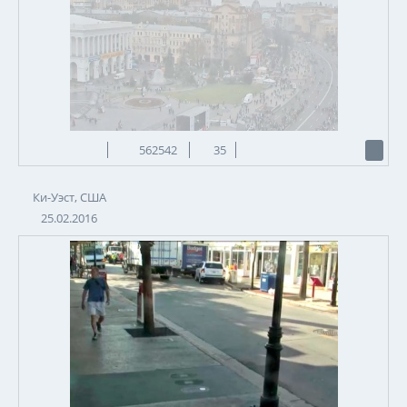
562542
35
Ки-Уэст, США
25.02.2016