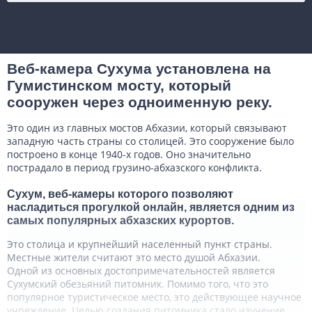
Веб-камера Сухума установлена на
Гумистинском мосту, который
сооружен через одноименную реку.
Это один из главных мостов Абхазии, который связывают
западную часть страны со столицей. Это сооружение было
построено в конце 1940-х годов. Оно значительно
пострадало в период грузино-абхазского конфликта.
Сухум, веб-камеры которого позволяют
насладиться прогулкой онлайн, является одним из
самых популярных абхазских курортов.
Это столица и крупнейший населенный пункт страны.
Местные жители считают это место душой Абхазии.
Одной из основных достопримечательностей является
Сухумский обезьяний питомник. Помимо того, что это
популярное туристическое место, это действующее научное
учреждение. Целью создания питомника стало изучение