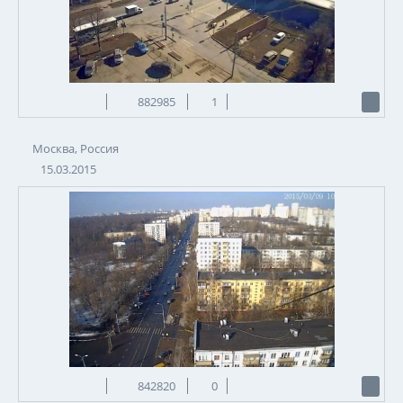
882985
1
Москва, Россия
15.03.2015
842820
0