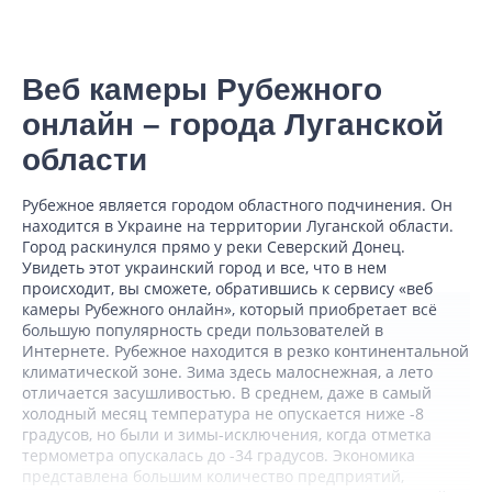
Веб камеры Рубежного
онлайн – города Луганской
области
Рубежное является городом областного подчинения. Он
находится в Украине на территории Луганской области.
Город раскинулся прямо у реки Северский Донец.
Увидеть этот украинский город и все, что в нем
происходит, вы сможете, обратившись к сервису «веб
камеры Рубежного онлайн», который приобретает всё
большую популярность среди пользователей в
Интернете. Рубежное находится в резко континентальной
климатической зоне. Зима здесь малоснежная, а лето
отличается засушливостью. В среднем, даже в самый
холодный месяц температура не опускается ниже -8
градусов, но были и зимы-исключения, когда отметка
термометра опускалась до -34 градусов. Экономика
представлена большим количество предприятий,