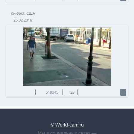
Ки-Уэст, США
25.02.2016
519345
23
© World-cam.ru
Мы в социальных сетях —