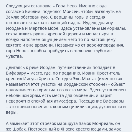
Следующая остановка – Гора Нево. Именно сюда,
согласно Библии, поднялся Моисей, чтобы взглянуть на
Землю обетованную. С вершины горы и сегодня
открывается захватывающий вид на Иудею, долину
Иордана и Мёртвое море. Здесь установлены мемориалы,
сохранились руины древней церкви и монастыря, а
воздух наполнен ощущением чего-то по-настоящему
святого и вне времени. Независимо от вероисповедания,
гора Нево способна пробудить в человеке глубокие
чувства.
Двигаясь к реке Иордан, путешественник попадает в
Вифавару – место, где, по преданию, Иоанн Креститель
крестил Иисуса Христа. Сегодня Эль-Махтас (именно так
называется этот участок на иорданской стороне) – объект
паломничества христиан со всего мира. Здесь установлен
небольшой храм, есть места для омовений, и царит
невероятно спокойная атмосфера. Посещение Вифавары
– это прикосновение к корням цивилизации, духовности и
веры.
А замыкает этот отрезок маршрута Замок Монреаль, он
же Шобак. Построенный в XI веке крестоносцами, замок