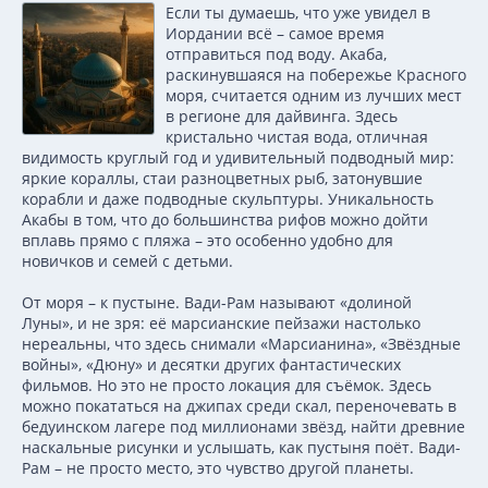
Если ты думаешь, что уже увидел в
Иордании всё – самое время
отправиться под воду. Акаба,
раскинувшаяся на побережье Красного
моря, считается одним из лучших мест
в регионе для дайвинга. Здесь
кристально чистая вода, отличная
видимость круглый год и удивительный подводный мир:
яркие кораллы, стаи разноцветных рыб, затонувшие
корабли и даже подводные скульптуры. Уникальность
Акабы в том, что до большинства рифов можно дойти
вплавь прямо с пляжа – это особенно удобно для
новичков и семей с детьми.
От моря – к пустыне. Вади-Рам называют «долиной
Луны», и не зря: её марсианские пейзажи настолько
нереальны, что здесь снимали «Марсианина», «Звёздные
войны», «Дюну» и десятки других фантастических
фильмов. Но это не просто локация для съёмок. Здесь
можно покататься на джипах среди скал, переночевать в
бедуинском лагере под миллионами звёзд, найти древние
наскальные рисунки и услышать, как пустыня поёт. Вади-
Рам – не просто место, это чувство другой планеты.