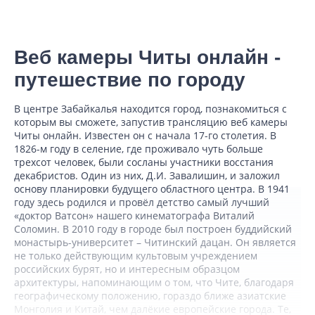
Веб камеры Читы онлайн -
путешествие по городу
В центре Забайкалья находится город, познакомиться с
которым вы сможете, запустив трансляцию веб камеры
Читы онлайн. Известен он с начала 17-го столетия. В
1826-м году в селение, где проживало чуть больше
трехсот человек, были сосланы участники восстания
декабристов. Один из них, Д.И. Завалишин, и заложил
основу планировки будущего областного центра. В 1941
году здесь родился и провёл детство самый лучший
«доктор Ватсон» нашего кинематографа Виталий
Соломин. В 2010 году в городе был построен буддийский
монастырь-университет – Читинский дацан. Он является
не только действующим культовым учреждением
российских бурят, но и интересным образцом
архитектуры, напоминающим о том, что Чите, благодаря
географическому положению, гораздо ближе азиатские
Монголия и Китай, чем далёкие европейские города. Те,