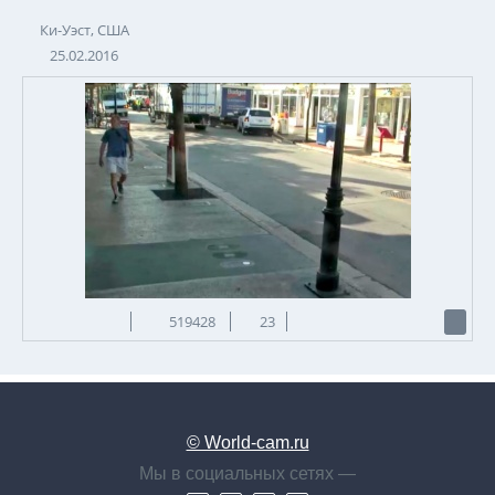
Ки-Уэст, США
25.02.2016
519428
23
© World-cam.ru
Мы в социальных сетях —