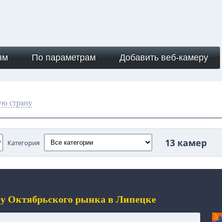
ям
По параметрам
Добавить веб-камеру
ую страну
13 камер
Категория
е у Октябрьского рынка в Липецке