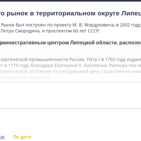
о рынок в территориальном округе Липец
Рынок был построен по проекту М. В. Мордуховича, в 2002 году
 Петра Смородина, и проспектом 60 лет СССР.
административным центром Липецкой области, располо
лургической промышленности России. Петр I в 1703 году издает
ет в 1779 году, благодаря Екатерине II. Население Липецка пол
логическое состояние на сегодняшний день существенно ниже 
мышленных организаций.
Подробнее
звестен как производитель металлопродукции, а также
городе устроен курорт, которому насчитывается уже 200 лет.
 В прочем как и сегодня граждане из разных уголков России пр
образовалась в 1956 году, выбрав для себя города из соседних 
Показать комментарии (0)
 впервые день города отмечался в 1979 г., на его юбилей.
ов
По дате