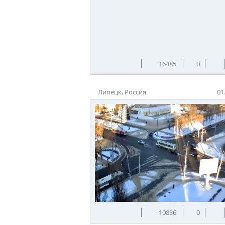
16485
0
Липецк, Россия
01
10836
0