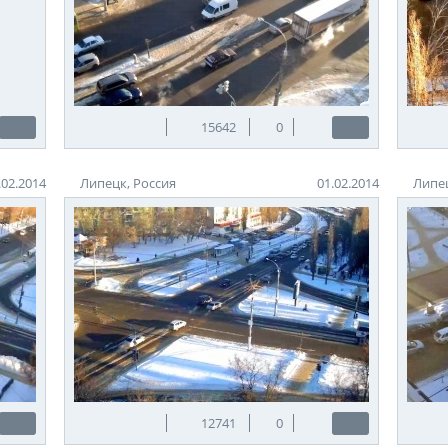
15642
0
.02.2014
Липецк, Россия
01.02.2014
Липец
12741
0