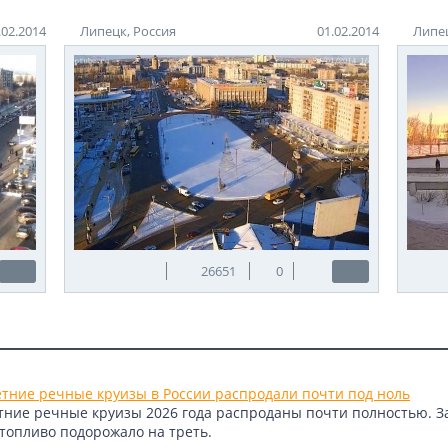
.02.2014
Липецк, Россия
01.02.2014
Липец
26651
0
етние речные круизы в России распродали почти под ноль
етние речные круизы 2026 года распроданы почти полностью. 
 топливо подорожало на треть.