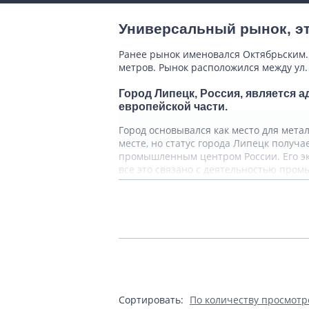
Универсальный рынок, эт
Ранее рынок именовался Октябрьским. 
метров. Рынок расположился между ул.
Город Липецк, Россия, является 
европейской части.
Город основывался как место для метал
месте, но статус города Липецк получа
промышленным центром России. Его эко
все это связано с деятельностью про
В экономических кругах Липецк и
Кроме промышленного производства, в 
оценили даже дворяне царской России.
целебного источника. Липецка область 
празднуется третьего воскресенья Мая,
Теги:
Россия
Липецк
Сортировать:
По количеству просмотр