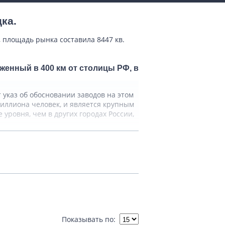
ка.
, площадь рынка составила 8447 кв.
женный в 400 км от столицы РФ, в
 указ об обосновании заводов на этом
 миллиона человек, и является крупным
уровня, чем в других городах России,
 бытовой техники.
 Его минеральные водные источники
иезжают в Липецк чтобы отведать от
округов. А день города по обычаю
Показывать по: