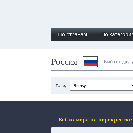
По странам
По категори
Россия
Выбрать друг
Город
Веб камера на перекрёстк