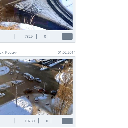
7829
0
к, Россия
01.02.2014
10730
0