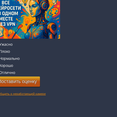
Ужасно
Плохо
Нормально
Хорошо
Отлично
бщить о неработающей камере