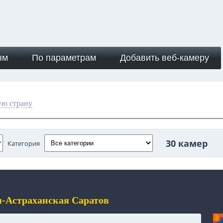
ям
По параметрам
Добавить веб-камеру
ую страну
30 камер
Категория
я-Астраханская Саратов