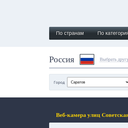
По странам
По категори
Россия
Выбрать друг
Город
Веб-камера улиц Советска