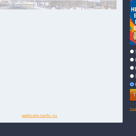
Соо
webcam.sarbc.ru