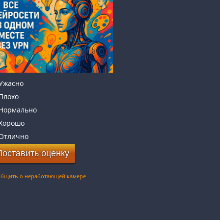
Ужасно
Плохо
Нормально
Хорошо
Отлично
бщить о неработающей камере