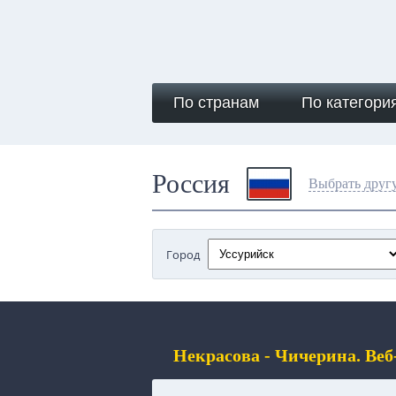
По странам
По категори
Россия
Выбрать друг
Город
Некрасова - Чичерина. Ве