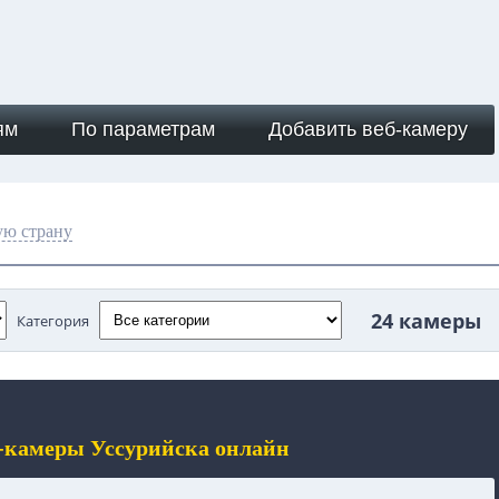
ям
По параметрам
Добавить веб-камеру
ую страну
24 камеры
Категория
б-камеры Уссурийска онлайн