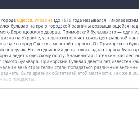
 городе
Одесса
,
Украина
(до 1919 года назывался Николаевским 
тился бульвар на краю городской равнины возвышающейся над 
амого Воронцовского дворца. Приморский бульвар это — один и
ицизма на Украине, успешно исполняет связь центральной част
ъезде в город Одессу с морской стороны. От Приморского бул
й переулок. На сегодняшний день только одна сторона бульвара
торый ведет к одесскому порту. Знаменитая Потёмкинская лестн
т самого бульвара. Приморский бульвар двести лет известен к
ачале 19 века строителям стали попадаться различные античн
едметы быта древних обитателей этой местности. Так же в 2008
ичные предметы.
Подробнее
Показать комментарии (0)