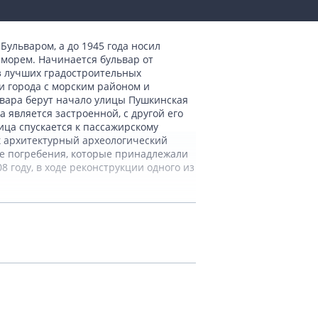
Бульваром, а до 1945 года носил
морем. Начинается бульвар от
з лучших градостроительных
и города с морским районом и
ьвара берут начало улицы Пушкинская
 является застроенной, с другой его
ица спускается к пассажирскому
ак архитектурный археологический
ые погребения, которые принадлежали
 году, в ходе реконструкции одного из