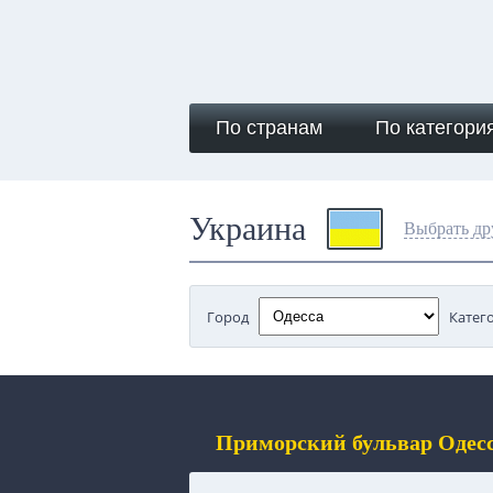
По странам
По категори
Украина
Выбрать др
Город
Катег
Приморский бульвар Одесс