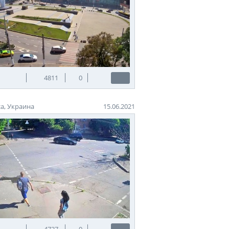
4811
0
а, Украина
15.06.2021
4727
0