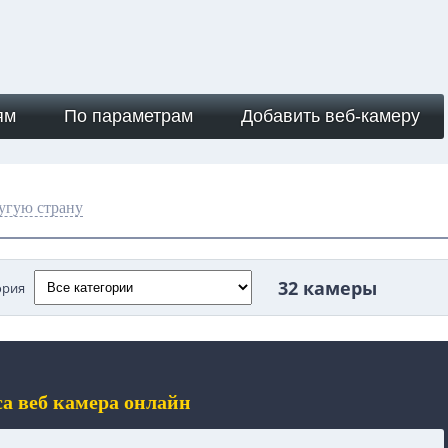
ям
По параметрам
Добавить веб-камеру
угую страну
32 камеры
ория
а веб камера онлайн