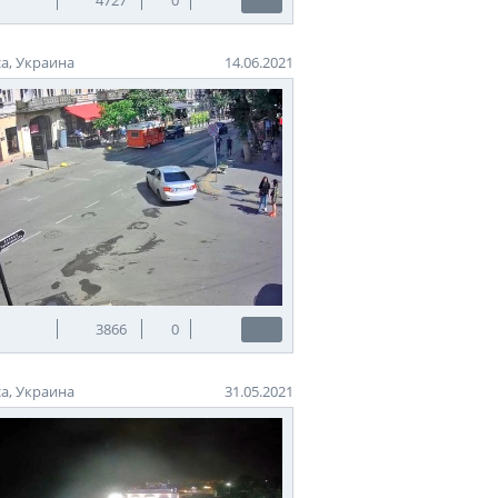
а, Украина
14.06.2021
3866
0
а, Украина
31.05.2021