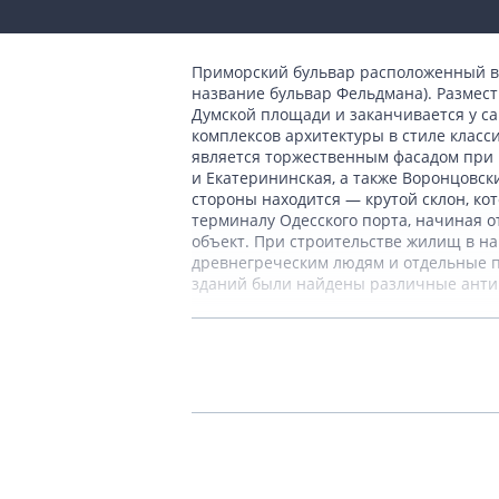
Приморский бульвар расположенный в
название бульвар Фельдмана). Размес
Думской площади и заканчивается у с
комплексов архитектуры в стиле класс
является торжественным фасадом при в
и Екатерининская, а также Воронцовски
стороны находится — крутой склон, ко
терминалу Одесского порта, начиная о
объект. При строительстве жилищ в н
древнегреческим людям и отдельные пр
зданий были найдены различные ант
Теги:
Украина
Одесса