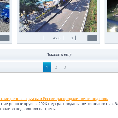
4685
0
Показать еще
1
2
3
етние речные круизы в России распродали почти под ноль
етние речные круизы 2026 года распроданы почти полностью. 
 топливо подорожало на треть.