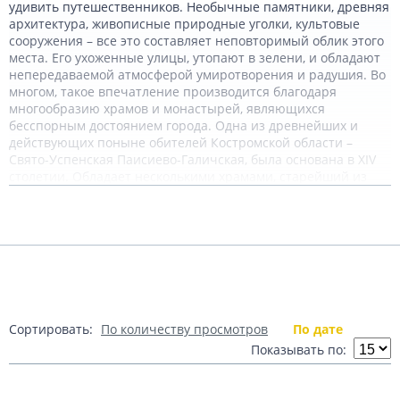
удивить путешественников. Необычные памятники, древняя
архитектура, живописные природные уголки, культовые
сооружения – все это составляет неповторимый облик этого
места. Его ухоженные улицы, утопают в зелени, и обладают
непередаваемой атмосферой умиротворения и радушия. Во
многом, такое впечатление производится благодаря
многообразию храмов и монастырей, являющихся
бесспорным достоянием города. Одна из древнейших и
действующих поныне обителей Костромской области –
Свято-Успенская Паисиево-Галичская, была основана в XIV
столетии. Обладает несколькими храмами, старейший из
которых – Успенский, был возведен в 1646 году, как «летний»
Подробнее
храм и сохранился в своем первозданном виде до наших
дней. Еще один потрясающий по своему внешнему облику
монастырь Галича – Николаевско-Староволжский, обладает
самым крупным собором Костромской области. Истинной
Показать комментарии (1)
жемчужиной Галичской архитектуры считаются Торговые
ряды, расположенные на площади Революции, и по своим
размерам и конструктивным особенностям, напоминающие
Костромской Торг. Радом возвышается старейший городской
Сортировать:
По количеству просмотров
По дате
храм – Богоявляенская церковь, постройка которого
Показывать по:
приходится на 1635 год. Отличную прогулку на природе,
среди древних городищ, сулят Галичский холм Балуг и
Шемякина гора, где можно созерцать неповторимые