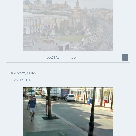
562473
35
Ки-Уэст, США
25.02.2016