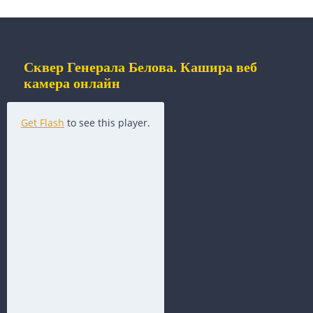
Сквер Генерала Белова. Кашира веб
камера онлайн
Get Flash
to see this player.