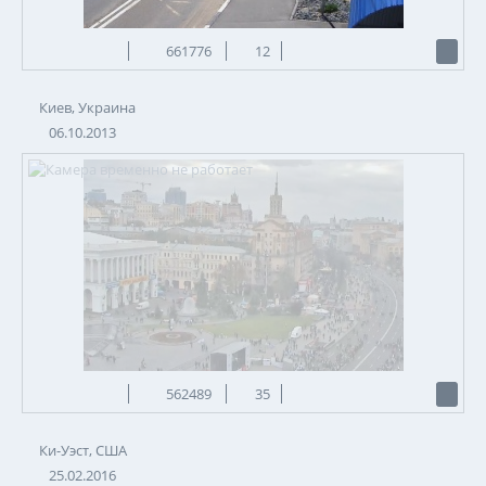
661776
12
Киев, Украина
06.10.2013
562489
35
Ки-Уэст, США
25.02.2016