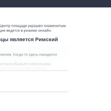
. Центр площади украшен знаменитым
ция ведется в режиме онлайн.
ицы является Римский
жения. Когда-то здесь находился
рритории бывшего могильника
ским центром всей империи.
у Септемия Севера,
ентр превратился в пастбище для
тически полностью разобрано на камни
та продолжается по сей день.