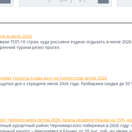
яне в июле 2026
али ТОП-10 стран, куда россияне ездили отдыхать в июле 2026 
тренний туризм резко просел.
чему туристы снова едут на полуостров летом 2026
упал дно к середине июля 2026 года. Разбираем скидки до 50 %
рт Чёрного моря летом 2026: Анапа дешевле Крыма на 15%, но
пный курортный район Черноморского побережья в 2026 году: от 
ьный курорт – Николаевка в Крыму: от 50 тыс. руб. на двоих з