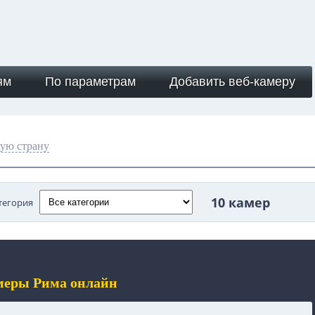
ям
По параметрам
Добавить веб-камеру
ую страну
10 камер
тегория
меры Рима онлайн