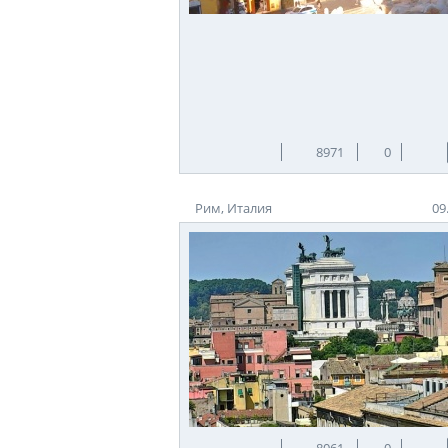
8971
0
Рим, Италия
09
8061
0