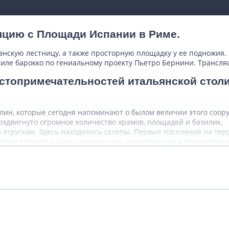
яцию с Площади Испании в Риме.
нскую лестницу, а также просторную площадку у ее подножия
иле барокко по гениальному проекту Пьетро Бернини. Трансля
стопримечательностей итальянской стол
лин, которые сегодня напоминают о былом величии этого соору
оздвигнуто огромное количество храмов, площадей и базилик.
этрускам. Здесь находились склепы. Первые поселения на те
. Позже это место стало социальным, политическим и экономиче
Подробнее
наших дней объектов стоит отметить арк
лок.
о свое былое значение и функции. В конечном итоге бывший ц
Показать комментарии (0)
 называлась «Коровьим полем» и постепенно здание было прак
ялись в этом районе в XVIII столетии. Исследовательская рабо