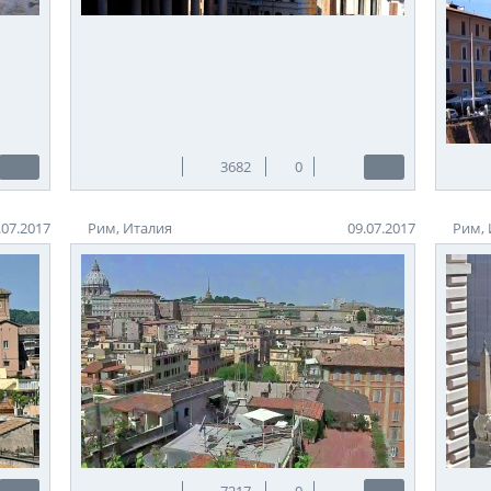
3682
0
.07.2017
Рим, Италия
09.07.2017
Рим, 
7217
0