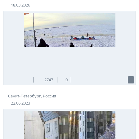
период Великой Отечественной войны, корабль находился в
18.03.2026
Ораниенбауме (город Ломоносов, Ленинградской области).
Он был включен в систему ПВО Кронштадтского флота. В
наше время на территории дворцово-паркового комплекса
Ораниенбаум расположен мемориал, посвященный
крейсеру «Аврора».
Веб-камеры Санкт-Петербурга позволят увидеть
этот комплекс в режиме реального времени
После Победы в ВОВ, «Аврору» пришвартовали у
Петроградской набережной для обучения курсантов
Нахимовского училища. А с 1956 года крейсер стал музеем. С
тех самых пор, судно покидало свою вечную пристань
2747
0
только для ремонта и реставрационных работ. Сегодня
посетители могут прогуляться по палубе корабля, позвонить
Санкт-Петербург, Россия
в корабельный колокол, изучить экспозицию нескольких
выставочных залов. На борту проводят организованные
22.06.2023
экскурсии. Но также посетить крейсер можно и в
индивидуальном формате.
Если же пока нет возможности попасть в музей, веб-
камеры Санкт-Петербурга, смотреть онлайн которые
можно из любой точки планеты, позволят увидеть