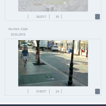
562517
35
Ки-Уэст, США
25.02.2016
519577
23