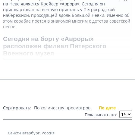
на Неве является Крейсер «Аврора». Сегодня он
пришвартован на вечную пристань у Петроградской
набережной, проходящей вдоль Большой Невки. Именно об
этом корабле поется в знакомой многим с детства советской
песне.
Сегодня на борту «Авроры»
расположен филиал Питерского
Военного музея
Подробнее
Вход платный, за исключением дней открытых дверей.
Экспозиция музея включает огромное количество
документов, навигационной техники разных времен,
старинного оружия, картин, фотографий. Основная выставка
Показать комментарии (0)
дополнена мультимедийными материалами,
повествующими об истории и основных событиях,
связанных с судном. Крейсер «Аврора» был спущен на воду
в 1900 году. За время своего существования, корабль
Сортировать:
По количеству просмотров
По дате
неоднократно принимал участие в русско-японской и
Показывать по:
Первой мировой войне. С «Авророй» связаны и события
февральской, а также Октябрьской революций. Именно с
палубы «Авроры» был дан холостой выстрел, ставший
сигналом к взятию Зимнего дворца в ноябре 1917 года. В
Санкт-Петербург, Россия