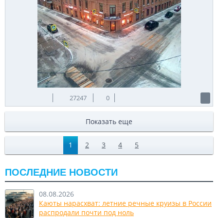
27247
0
Показать еще
1
2
3
4
5
ПОСЛЕДНИЕ НОВОСТИ
08.08.2026
Каюты нарасхват: летние речные круизы в России
распродали почти под ноль