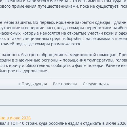
и, Океании и Карибского бассейна – то есть именно там, куда 
сового применения путешественниками, пока не существует, п
е меры защиты. Во-первых, ношение закрытой одежды – длинн
в утренние и вечерние часы, когда комары-переносчики наибо
насекомых, которые наносятся на открытые участки кожи и одеж
тью, а также специальных средств борьбы с насекомыми в помещ
стоячей воды, где комары размножаются.
л важность быстрого обращения за медицинской помощью. Пр
здки в эндемичные регионы – повышения температуры, головно
ся к врачу и обязательно сообщить о факте поездки. Раннее в
быстрое выздоровление.
« Предыдущая
Все новости
Следующая »
яне в июле 2026
али ТОП-10 стран, куда россияне ездили отдыхать в июле 2026 