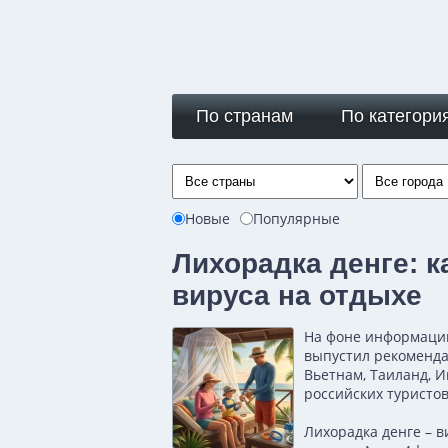
По странам
По категори
Новые
Популярные
Лихорадка денге: к
вируса на отдыхе
На фоне информации
выпустил рекоменда
Вьетнам, Таиланд, 
российских туристо
Лихорадка денге – 