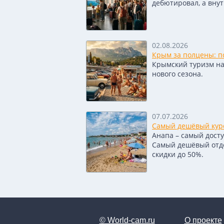
дебютировал, а вну
02.08.2026
Крым за полцены: по
Крымский туризм нащ
нового сезона.
07.07.2026
Самый дешёвый куро
Анапа – самый досту
Самый дешёвый отдел
скидки до 50%.
© World-cam.ru
О проекте