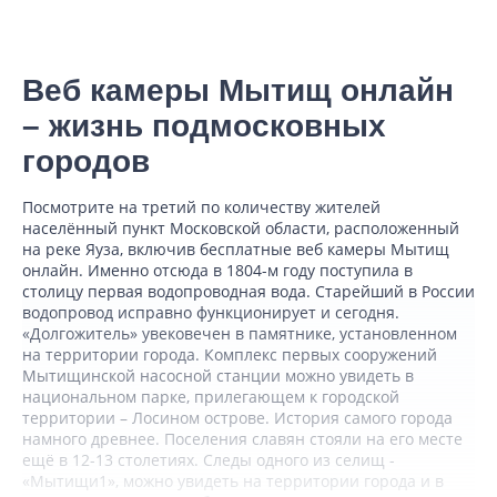
Веб камеры Мытищ онлайн
– жизнь подмосковных
городов
Посмотрите на третий по количеству жителей
населённый пункт Московской области, расположенный
на реке Яуза, включив бесплатные веб камеры Мытищ
онлайн. Именно отсюда в 1804-м году поступила в
столицу первая водопроводная вода. Старейший в России
водопровод исправно функционирует и сегодня.
«Долгожитель» увековечен в памятнике, установленном
на территории города. Комплекс первых сооружений
Мытищинской насосной станции можно увидеть в
национальном парке, прилегающем к городской
территории – Лосином острове. История самого города
намного древнее. Поселения славян стояли на его месте
ещё в 12-13 столетиях. Следы одного из селищ -
«Мытищи1», можно увидеть на территории города и в