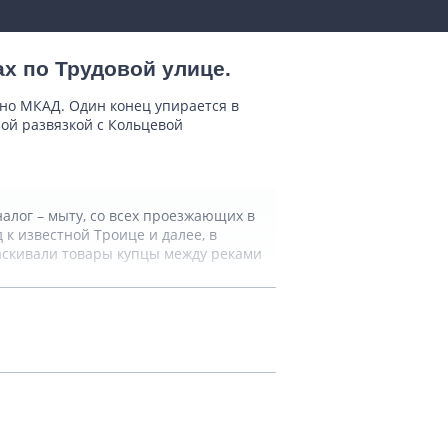
х по Трудовой улице.
ьно МКАД. Один конец упирается в
ной развязкой с Кольцевой
алог – мыту, со всех проезжающих в
к известной Троице и далее, в
таскивали товары купцы между реками
ялись государевы повозки.
то особо полезным и благочестивым
о дороге, а на всякий случай кареты
, переход от Москвы в область был
ово, Перловское, Тайнинское, которые