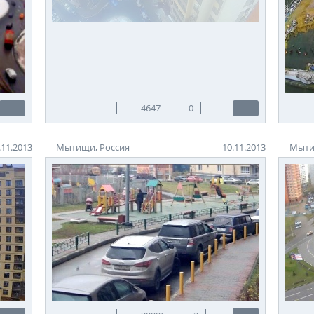
4647
0
.11.2013
Мытищи, Россия
10.11.2013
Мыти