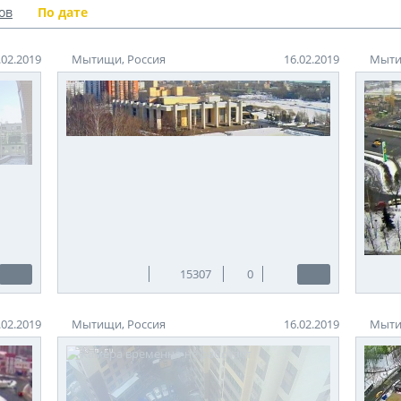
ов
По дате
 Мытищи с начала XIX в. снабжали Москву питьевой в
ени, вода была очень чистой и вкусной. До сих пор эта вода п
.02.2019
Мытищи, Россия
16.02.2019
Мыти
ольшинство столичных фонтанов.
 есть много интересных фактов. Когда-то небольшой пруд в це
ек. Рассказывали: нужно наклониться над водой этого водоема, 
ением времени пруд ликвидировали. Разбили зеленый парк, а на
а все равно сбывается, если потихоньку квакнуть над чашей ис
о множеством развлечений: горки, вышки, бассейны.
 отличается от своих собратьев послаблением принятых норм 
е в цветных лучах прожекторов подсветки.
15307
0
.02.2019
Мытищи, Россия
16.02.2019
Мыти