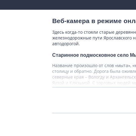
Веб-камера в режиме онл
Здесь когда-то стояли старые деревян
железнодорожные пути Ярославского на
автодорогой.
Старинное подмосковное село Мыт
Название произошло от слов «мыта», «
столицу и обратно. Дорога была оживл
северные края – Вологду и Архангельс
Яузой и Клязьмой. С торговых людей м
Через Мытищи и Тайнинское прох
В Тайнинском находился путевой дворе
паломничество будет, если путь до Тр
не спеша ехали позади процессии.
Современное местоположение Мытищ не
бы незаметен. Городской статус был п
вошли в состав Мытищ в 1932 г. О них