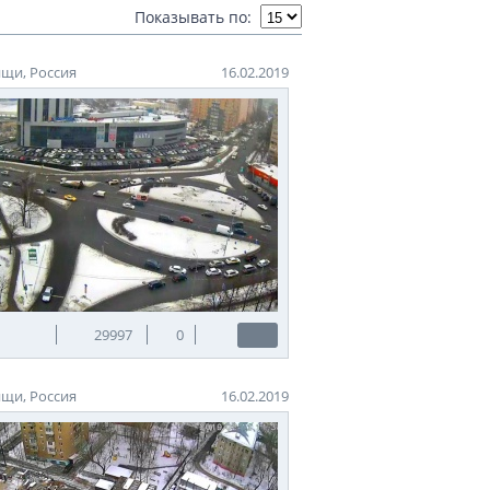
Показывать по:
одой из бассейна реки Яузы.
оступает в московскую систему для
щи, Россия
16.02.2019
нтре города назывался «Ква-ква», но
произнести «ква-ква» и загадать
 месте водоема устроили фонтан.
кусственного источника. Старое имя
поведения. Здесь разрешено свободно
29997
0
щи, Россия
16.02.2019