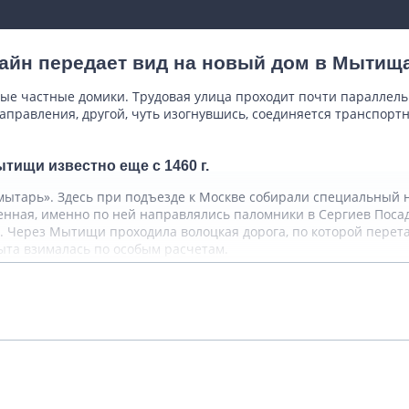
айн передает вид на новый дом в Мытища
ные частные домики. Трудовая улица проходит почти параллел
правления, другой, чуть изогнувшись, соединяется транспорт
ищи известно еще с 1460 г.
мытарь». Здесь при подъезде к Москве собирали специальный н
енная, именно по ней направлялись паломники в Сергиев Посад 
к. Через Мытищи проходила волоцкая дорога, по которой пере
ыта взималась по особым расчетам.
Подробнее
одил царский путь, по которому на богомолье отправл
ц, где царь и царица останавливались на отдых. Считалось, ч
оицкого монастыря проделать пешком. Для этого верующие шли п
Показать комментарии (0)
посредственно примыкает к МКАДу. Если бы не эта магистраль
рисвоен селу в 1925 г. Неподалеку находились поселения Шарап
 напоминают только названия остановок электропоездов.