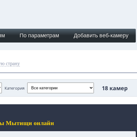
ям
По параметрам
Добавить веб-камеру
ую страну
18 камер
Категория
еры Мытищи онлайн