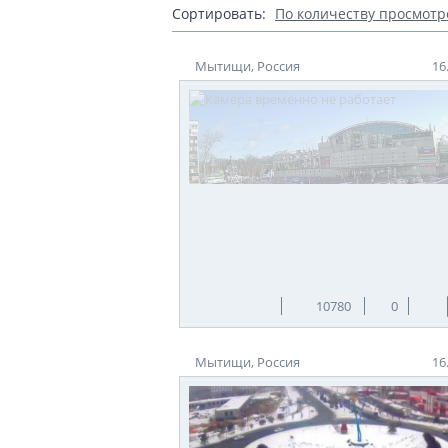
Сортировать:
По количеству просмотр
После строительства водопровода
По воспоминаниям свидетелей того врем
Мытищи, Россия
16
бытового использования и снабжает б
Непосредственно о фонтанах в Мытищах
не только из-за обитающих здесь лягуш
желание. Говорят, исполнялось. С теч
Местная молва утверждает, что примет
перенесли на современный аквапарк с
Фонтан «Торнадо», свето-музыкальный,
бегать под струями воды, купаясь такж
Теги:
Россия
Мытищи
10780
0
Мытищи, Россия
16