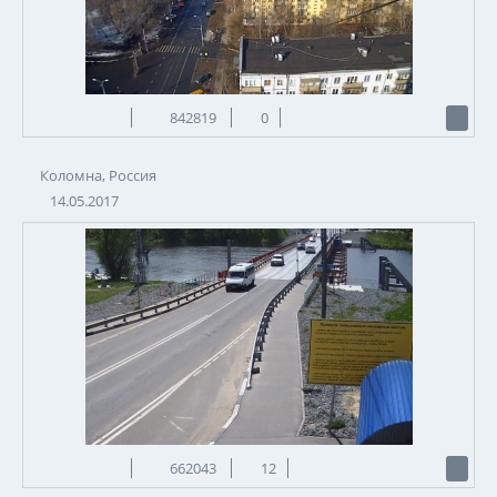
842819
0
Коломна, Россия
14.05.2017
662043
12