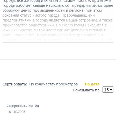
города. Все же город и считается самым чистым, при этом в
городе работает свыше несколько сот предприятий, которые
образуют центр промышленности в регионе, при этом
сохраняя статус чистого города. Преобладающими
предприятиями в городе является машиностроение, а также
производство радиотехники. По сколку город находится в
южных широтах, в этой части климат довольно теплый, и
очень мягка зима. Также город является транспортным
узлом его удачное расположение, объединяет транспортные
пути. В городе также можно встретить улицу с названием 45
Подробнее
параллель, данное название связано с линией сечения
параллельной плоскости экватора.
Теги:
Россия
Ставрополь
Показать комментарии (2)
Источник:
http://prostavropol.ru
Сортировать:
По количеству просмотров
По дате
Показывать по:
Ставрополь, Россия
01.10.2025