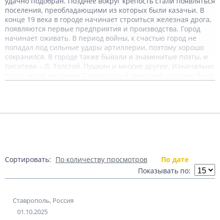
удачно подобран. Позднее вокруг крепость стали появляться
поселения, преобладающими из которых были казачьи. В
конце 19 века в городе начинает строиться железная дрога,
появляются первые предприятия и производства. Город
начинает оживать. В период войны, к счастью город не
попадал под сильные удары артиллерии, поэтому хорошо
сохранился. В городе также бывали и знаменитые поэты, и
писатели – Л. Толстой, Пушкин и многие другие. Изначально
город носил название Ставрополь Кавказский, позднее была
переименован в Ворошиловск, но название так и не
Подробнее
прижилось. Название города означает Город крест, с
древнегреческого языка.
Теги:
Россия
Ставрополь
Показать комментарии (2)
Источник:
http://prostavropol.ru
Сортировать:
По количеству просмотров
По дате
Показывать по:
Ставрополь, Россия
01.10.2025