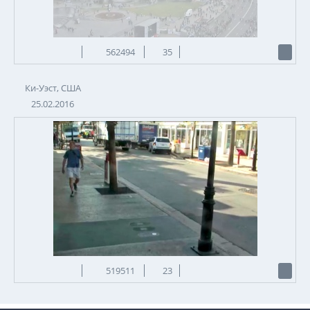
562494
35
Ки-Уэст, США
25.02.2016
519511
23