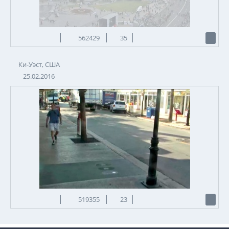
562429
35
Ки-Уэст, США
25.02.2016
519355
23