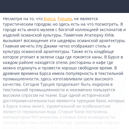
Несмотря на то, что
Бурса
,
Турция
,
не является
туристическим городом, но здесь есть на что посмотреть. В
городе есть много музеев с богатой коллекцией экспонатов и
изделий османской культуры. Памятник Ататюрку XVIIв.
вызывает восхищение эти шедевры османской архитектуры.
Главная мечеть Улу Джами четко отображает стиль и
культуру османской архитектуры. Также есть кладбище
которое утопает в зелени сада где покоятся ханы. В Бурсе в
каждом районе находятся отели, рестораны и кафе где
можно отдохнуть и провести хорошо свободное время. В
древние времена Бурса имела популярность в текстильной
промышленности, здесь изготавливали шелк высокого
качества. Сегодня Турция продолжает быть лидером в
текстильной промышленности и неизменно пользуется
высоким спросом на ткани. Еще одной исторической
достопримечательностью являются турецкие бани, которых
в Бурсе очень много. Удивительной их особенностью
является термальная вода. Старые бани построены
императором Юстинианом, а Новые бани возводили по
приказу Рюстема-паши в 1552году. Удивительная отделка
мраморные полы и голубой кафель на стенах восхищает