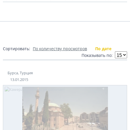
воображение. Побывав в Бурсе можно посетить турецкие
Подробнее
бани, где вас искупают, разотрут эфирными маслами по
всем турецким традициям.
Теги:
Турция
Бурса
Показать комментарии (0)
Сортировать:
По количеству просмотров
По дате
Показывать по:
Бурса, Турция
13.01.2015