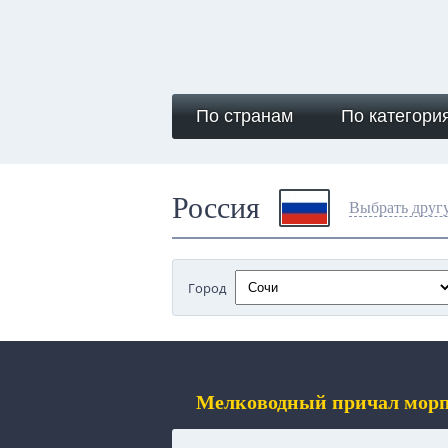
По странам
По категори
Россия
Выбрать друг
Город
Мелководный причал морпо