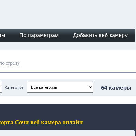
ям
По параметрам
Добавить веб-камеру
ую страну
64 камеры
Категория
рта Сочи веб камера онлайн